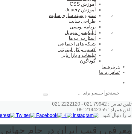
آموزش CSS
آموزش Jquery
سئو و بهینه سازی سایت
طراحی سایت
برنامه نویسی
اپلیکیشن موبایل
استارت آپ ها
شبکه های اجتماعی
کسب و کار اینترنتی
تبلیغات و بازاریابی
گوناگون
درباره ما
تماس با ما
جستجو
تلفن تماس : 79942 021 - 2222120 021
تلفن همراه : 09121442355
ما را دنبال کنید:
معرفی رقیب ایران در جام جهانی ۲۰۲۶ در صورت صعود