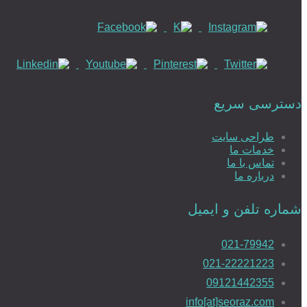
دسترسی سریع
طراحی سایت
خدمات ما
تماس با ما
درباره ما
شماره تلفن و ایمیل
021-79942
021-22221223
09121442355
info[at]seoraz.com