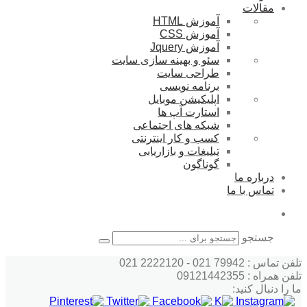
مقالات
آموزش HTML
آموزش CSS
آموزش Jquery
سئو و بهینه سازی سایت
طراحی سایت
برنامه نویسی
اپلیکیشن موبایل
استارت آپ ها
شبکه های اجتماعی
کسب و کار اینترنتی
تبلیغات و بازاریابی
گوناگون
درباره ما
تماس با ما
جستجو
تلفن تماس : 79942 021 - 2222120 021
تلفن همراه : 09121442355
ما را دنبال کنید: