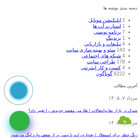
دسته بندی نوشته ها
2
اپلیکیشن موبایل
1
استارت آپ ها
7
برنامه نویسی
1
برندینگ
4
تبلیغات و بازاریابی
143
سئو و بهینه سازی سایت
4
شبکه های اجتماعی
178
طراحی سایت
4
کسب و کار اینترنتی
6222
گوناگون
آخرین مطالب
مرداد ۷, ۱۴۰۵
شوک در بازار نقل‌وانتقالات / طارمی مقصد جدیدش را تغییر داد؟
مرداد ۷, ۱۴۰۵
زنگ خطر برای استقلال / بختیاری‌زاده با تیمی پر از ضعف وارد لیگ می‌شود