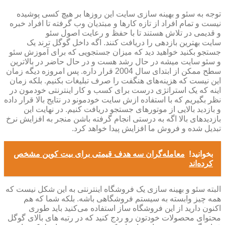
توجه به سئو و بهینه سازی سایت این روزها بر هیچ کسی پوشیده
نیست و تمام افراد از تازه کارها و مبتدیان وب گرفته تا افراد خبره
و قدیمی در تلاش هستند تا با حفظ و رعایت اصول سئو
سایت بهترین بازدهی را دریافت کنند. اگه داخل گوگل ترند یک
جستجو بکنید خواهید دید که میزان جستجویی که برای آموزش سئو
و سئو سایت میشه در حال رشد هست و در حال حاضر در بالاترین
سطح ممکن از ابتدای سال 2004 قرار داره. پس امروزه دیگه زمان
این نیست که هزینه‌های هنگفت را صرف تبلیغات بکنیم. بلکه زمان
اینه که یک استراتژی درست برای کسب و کار اینترنتی خودمون در
نظر بگیریم که با استفاده ازش سایت خودمونو در نتایج بالا قرار داده
و بازدید بالایی از موتورهای جستجو دریافت کنیم. در نهایت این
بازدیدهای بالا اگه به درستی انجام گرفته باشن منجر به افزایش نرخ
تبدیل شده و فروش ما افزایش پیدا خواهد کرد.
بخوانید!
معامله‌گران سه هدف قیمتی برای بیت‌ کوین مشخص
کرده‌اند
البته سئو و بهینه سازی یک فروشگاه اینترنتی به این شکل نیست که
همه چیز وابسته به سیستم فروشگاهی باشه. بلکه شما که هم
اکنون دارید از این فروشگاه ساز استفاده می‌کنید باید طوری
محتوای محصولات خودتون رو ردج کنید که در رتبه های بالای گوگل