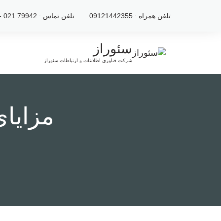
رش
تلفن همراه : 09121442355
تلفن تماس : 79942 021 - 2222120 021
ه
حتوا
سئوراز
شرکت فناوری اطلاعات و ارتباطات سئوراز
مزایای