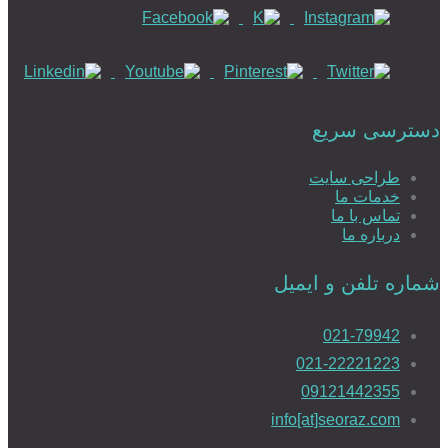
دسترسی سریع
طراحی سایت
خدمات ما
تماس با ما
درباره ما
شماره تلفن و ایمیل
021-79942
021-22221223
09121442355
info[at]seoraz.com