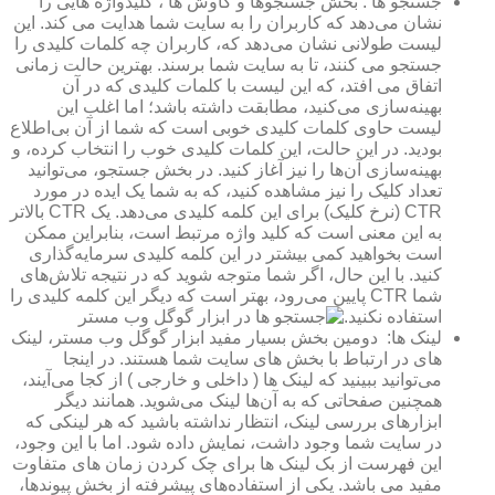
جستجو ها : بخش جستجوها و کاوش ها ، کلیدواژه ‌هایی را
نشان می‌دهد که کاربران را به سایت شما هدایت می کند. این
لیست طولانی نشان می‌دهد که، کاربران چه کلمات کلیدی را
جستجو می کنند، تا به سایت شما برسند. بهترین حالت زمانی
اتفاق می افتد، که این لیست با کلمات کلیدی که در آن
بهینه‌سازی می‌کنید، مطابقت داشته باشد؛ اما اغلب این
لیست حاوی کلمات کلیدی خوبی است که شما از آن بی‌اطلاع
بودید. در این حالت، این کلمات کلیدی خوب را انتخاب کرده، و
بهینه‌سازی آن‌ها را نیز آغاز کنید. در بخش جستجو، می‌توانید
تعداد کلیک را نیز مشاهده کنید، که به شما یک ایده در مورد
CTR (نرخ کلیک) برای این کلمه کلیدی می‌دهد. یک CTR بالاتر
به این معنی است که کلید واژه مرتبط است، بنابراین ممکن
است بخواهید کمی بیشتر در این کلمه کلیدی سرمایه‌گذاری
کنید. با این حال، اگر شما متوجه شوید که در نتیجه تلاش‌های
شما CTR پایین می‌رود، بهتر است که دیگر این کلمه کلیدی را
استفاده نکنید.
لینک ها: دومین بخش بسیار مفید ابزار گوگل وب مستر، لینک
های در ارتباط با بخش های سایت شما هستند. در اینجا
می‌توانید ببینید که لینک ها ( داخلی و خارجی ) از کجا می‌آیند،
همچنین صفحاتی که به آن‌ها لینک می‌شوید. همانند دیگر
ابزارهای بررسی لینک، انتظار نداشته باشید که هر لینکی که
در سایت شما وجود داشت، نمایش داده شود. اما با این وجود،
این فهرست از بک لینک ها برای چک کردن زمان های متفاوت
مفید می باشد. یکی از استفاده‌های پیشرفته از بخش پیوندها،