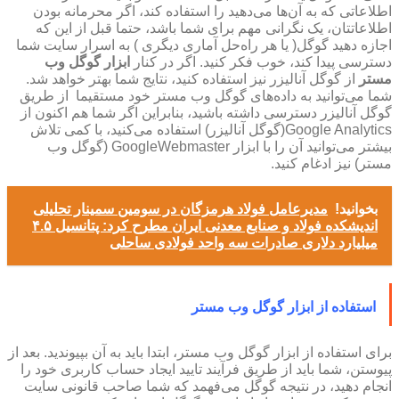
اطلاعاتی که به آن‌ها می‌دهید را استفاده کند، اگر محرمانه بودن
اطلاعاتتان، یک نگرانی مهم برای شما باشد، حتما قبل از این که
اجازه دهید گوگل( یا هر راه‌حل آماری دیگری ) به اسرار سایت شما
دسترسی پیدا کند، خوب فکر کنید. اگر در کنار
ابزار گوگل وب
مستر
از گوگل آنالیزر نیز استفاده کنید، نتایج شما بهتر خواهد شد.
شما می‌توانید به داده‌های گوگل وب مستر خود مستقیما از طریق
گوگل آنالیزر دسترسی داشته باشید، بنابراین اگر شما هم اکنون از
Google Analytics(گوگل آنالیزر) استفاده می‌کنید، با کمی تلاش
بیشتر می‌توانید آن را با ابزار GoogleWebmaster (گوگل وب
مستر) نیز ادغام کنید.
بخوانید!
مدیرعامل فولاد هرمزگان در سومین سمینار تحلیلی
اندیشکده فولاد و صنابع معدنی ایران مطرح کرد: پتانسیل ۴.۵
میلیارد دلاری صادرات سه واحد فولادی ساحلی
استفاده از ابزار گوگل وب مستر
برای استفاده از ابزار گوگل وب مستر، ابتدا باید به آن بپیوندید. بعد از
پیوستن، شما باید از طریق فرآیند تایید ایجاد حساب کاربری خود را
انجام دهید، در نتیجه گوگل می‌فهمد که شما صاحب قانونی سایت