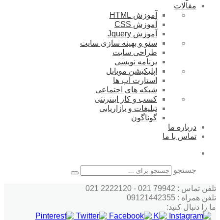
مقالات
آموزش HTML
آموزش CSS
آموزش Jquery
سئو و بهینه سازی سایت
طراحی سایت
برنامه نویسی
اپلیکیشن موبایل
استارت آپ ها
شبکه های اجتماعی
کسب و کار اینترنتی
تبلیغات و بازاریابی
گوناگون
درباره ما
تماس با ما
جستجو
تلفن تماس : 79942 021 - 2222120 021
تلفن همراه : 09121442355
ما را دنبال کنید: