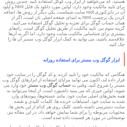
هستید، که می‌خواهید از ابزار وب گوگل استفاده کنید. چندین روش
برای تایید مالکیت وجود دارد، اولین مورد دانلود یک فایل html و آپلود
آن در دایرکتوری root سایت شماست. یکی دیگر از روش ها، اضافه
کردن یک برچسب html به ابتدای صفحه اصلی تان است. اگر از
همان حساب گوگل برای تجزیه و تحلیل گوگل استفاده می‌کنید،
گزینه سوم نیز، تایید مالکیت از طریق تحلیل گوگل است. راه‌های
بیشتری برای شناسایی مالکیت سایت وجود دارد، اما اگر به آن‌ها
علاقه‌مند باشید، می توانید به کمک ابزار گوگل وب مستر آن ها را
چک کنید.
ابزار گوگل وب مستر برای استفاده روزانه
هنگامی که مالکیت خود را تایید کرده، و کد گوگل را در سایت خود
قرار داده اید، اکنون می توانید مزایای استفاده از ابزارهای گوگل وب
مستر را شروع کنید. وقتی به
حساب گوگل وب مستر
خود وارد می
شوید، اولین چیزی که می بینید داشبورد است. از اینجا می‌توانید به
همه بخش‌های اصلی سایت خود، مانند جستجوها، پیوندهای وارد
شده به سایت خود، اشتباهات خزنده ها، کلمات کلیدی و نقشه
سایت دسترسی داشته باشید. کلیک روی هر کدام از این بخش ها،
محتویات مربوطه را برای شما نمایش خواهد داد. در این مقاله نیز،
توضیحاتی در مورد هر قسمت داده شده است.