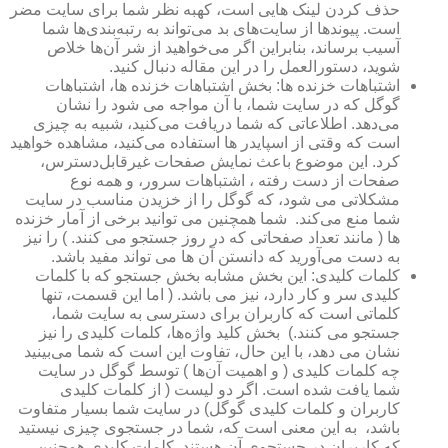
حذف کردن لینک هایی است، کهبه نظر شما برای سایت مضر
است. پیوندها از سایت‌های بد می‌تواند به رتبه‌بندی‌ها شما
آسیب برساند، بنابراین اگر می‌خواهید از شر آن‌ها خلاص
شوید، دستورالعمل را در این مقاله دنبال کنید.
اشتباهات خزنده ها: بخش اشتباهات خزنده ها، اشتباهات
گوگل که در سایت شما، با آن مواجه می شود را نشان
می‌دهد. اطلاعاتی که شما دریافت می‌کنید، شبیه به چیزی
است که وقتی از اسپایدر ها استفاده می‌کنید، مشاهده خواهید
کرد. این موضوع باعث نمایش صفحات غیرقابل‌دسترس،
صفحات از دست رفته ، اشتباهات سرور، و همه نوع
مشکلاتی می شود، که گوگل را از خزیدن مناسب در سایت
شما منع می‌کند. شما همچنین می توانید برخی از آمار خزنده
ها ( مانند تعداد صفحاتی که در روز جستجو می کنند. ) را نیز
به دست می‌آورید که دانستن آن ها می تواند مفید باشد.
کلمات کلیدی: این بخش مشابه بخش جستجو که با کلمات
کلیدی سر و کار دارد، نیز می باشد. ( اما این قسمت، تنها
کلماتی است که کاربران برای دسترسی به سایت شما،
جستجو می کنند.) بخش کلید واژه‌ها، کلمات کلیدی را نیز
نشان می دهد، با این حال، تفاوت این است که شما می‌بینید
چه کلمات کلیدی ( و اهمیت آن‌ها ) توسط گوگل در سایت
شما یافت شده‌ است. اگر دو لیست ( از کلمات کلیدی
کاربران و کلمات کلیدی گوگل) در سایت شما بسیار متفاوت
باشد، به این معنی است که، شما در جستجوی چیزی نیستید
که کاربران در جستجوی آن هستند. کلمات کلیدی همچنین