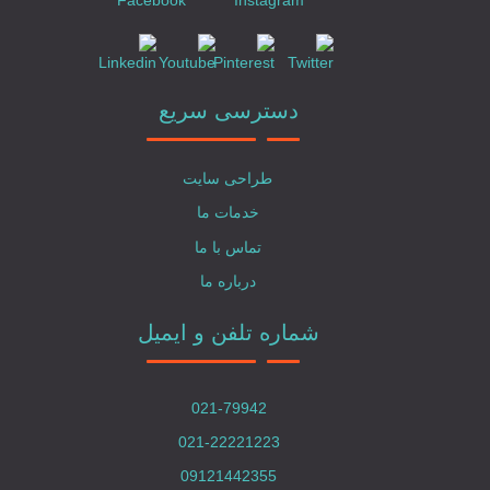
دسترسی سریع
طراحی سایت
خدمات ما
تماس با ما
درباره ما
شماره تلفن و ایمیل
021-79942
021-22221223
09121442355