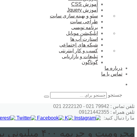
آموزش CSS
آموزش Jquery
سئو و بهینه سازی سایت
طراحی سایت
برنامه نویسی
اپلیکیشن موبایل
استارت آپ ها
شبکه های اجتماعی
کسب و کار اینترنتی
تبلیغات و بازاریابی
گوناگون
درباره ما
تماس با ما
جستجو
تلفن تماس : 79942 021 - 2222120 021
تلفن همراه : 09121442355
ما را دنبال کنید:
محرومیت و جریمه ۴۰۰ میلیونی برای ملی‌پوش والیبال/ ماجرا چیست؟