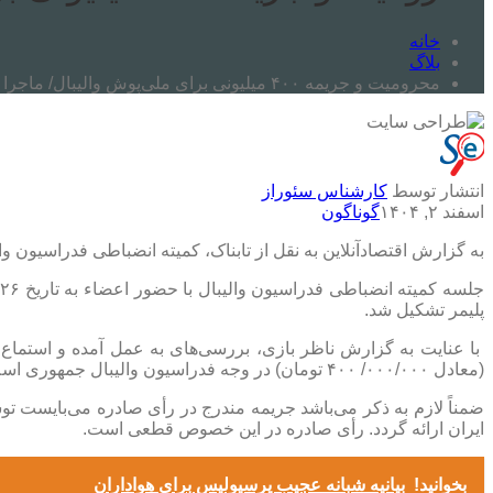
خانه
بلاگ
محرومیت و جریمه ۴۰۰ میلیونی برای ملی‌پوش والیبال/ ماجرا چیست؟
انتشار توسط
کارشناس سئوراز
اسفند ۲, ۱۴۰۴
گوناگون
به گزارش اقتصادآنلاین به نقل از تابناک، کمیته انضباطی فدراسیون والیبال روز یکشنبه ۲۶ بهمن برای رسیدگی به پرونده عرشیا به‌نژا
پلیمر تشکیل شد.
با عنایت به گزارش ناظر بازی، بررسی‌های به عمل آمده و استماع ا
(معادل ۰۰۰/۰۰۰/ ۴۰۰ تومان) در وجه فدراسیون والیبال جمهوری اسلامی ایران محکوم می‌گردد. لیکن با عنایت به اظهار ندامت نامبرده دو جلسه محرومیت وی تا پایان فصل ۱۴۰۴-۱۴۰۵ تعلیق می‌گردد.
ایران ارائه گردد. رأی صادره در این خصوص قطعی است.
بخوانید!
بیانیه شبانه عجیب پرسپولیس برای هواداران