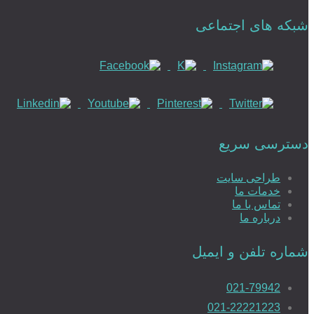
شبکه های اجتماعی
دسترسی سریع
طراحی سایت
خدمات ما
تماس با ما
درباره ما
شماره تلفن و ایمیل
021-79942
021-22221223