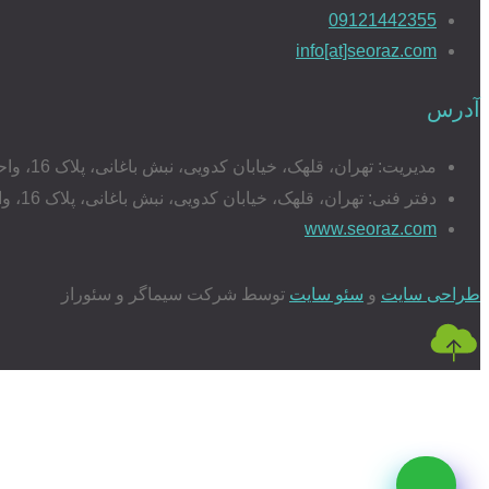
09121442355
info[at]seoraz.com
آدرس
مدیریت: تهران، قلهک، خیابان کدویی، نبش باغانی، پلاک 16، واحد 17
دفتر فنی: تهران، قلهک، خیابان کدویی، نبش باغانی، پلاک 16، واحد 20
www.seoraz.com
طراحی سایت
و
سئو سایت
توسط شرکت سیماگر و سئوراز