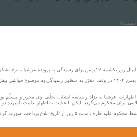
د تشکیل شد و رای زیر صادر گردید:
جلسه کمیته انضباطی فدراسیون والیبال با حضور اعضاء به تاریخ ۲۶ بهمن ۱۴۰۴ در وقت مقرّر
ظهارات عرشیا به نژاد و سابقه ایشان، تخلّف وی محرز و مسلّم بود
ضمناً لازم به ذکر می‌باشد جریمه مندرج در رأی صادره می‌بایست توسط 