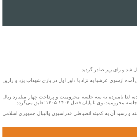
 به منظور رسیدگی به موضوع حواشی پیش آمده ازسوی عرشیا به نژاد با داور اول در بازی شهداب یزد و رازین
ه، لذا نامبرده به سه جلسه محرومیت و پرداخت چهار میلیارد ریال
محکوم علیه ظرف مدت ۵ روز از تاریخ ابلاغ پرداخت صورت گرفته و رسید آن به کمیته انضباطی فدراسیون والیبال جمهوری اسلامی