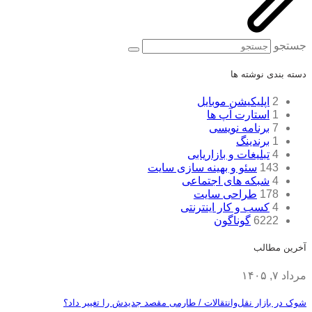
جستجو
دسته بندی نوشته ها
2
اپلیکیشن موبایل
1
استارت آپ ها
7
برنامه نویسی
1
برندینگ
4
تبلیغات و بازاریابی
143
سئو و بهینه سازی سایت
4
شبکه های اجتماعی
178
طراحی سایت
4
کسب و کار اینترنتی
6222
گوناگون
آخرین مطالب
مرداد ۷, ۱۴۰۵
شوک در بازار نقل‌وانتقالات / طارمی مقصد جدیدش را تغییر داد؟