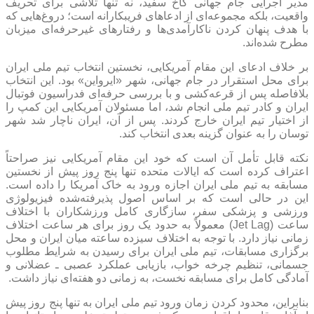
مدیر اجرایی جام جهانی کاخ سفید، نه تنها تلاشی برای تحریف
واقعیت، بلکه مجموعه‌ای از ادعا‌های فریبکارانه است؛ دروغ‌هایی که
با هدف پنهان کردن ناکارآمدی‌ها و رفتار‌های غیرحرفه‌ای میزبان
مطرح شده‌اند.
بر خلاف ادعای این مقام آمریکایی، نخستین انتخاب تیم ملی ایران
برای محل استقرار در جام جهانی، شهر «ایرواین» بود. این انتخاب
بلافاصله پس از قرعه‌کشی و با بررسی حرفه‌ای فدراسیون فوتبال
ایران و کادر تیم ملی انجام شد، اما مسئولان آمریکایی این کمپ را
از اختیار تیم ایران خارج کردند. پس از آن، ایران ناچار شد شهر
توسان را به عنوان گزینه بعدی انتخاب کند.
نکته قابل تأمل آن است که خود این مقام آمریکایی نیز صراحتاً
اعتراف کرده است که ایالات متحده تنها پنج روز پیش از نخستین
مسابقه به تیم ملی ایران اجازه ورود به خاک آمریکا را داده است.
این در حالی است که بر اساس اصول پذیرفته‌شده فیزیولوژی
ورزشی و پزشکی سفر، سازگاری کامل ورزشکاران با اختلاف
ساعت (Jet Lag) معمولاً به حدود یک روز برای هر ساعت اختلاف
زمانی نیاز دارد. با توجه به اختلاف سیزده ساعته میان ایران و محل
برگزاری مسابقات، تیم ملی ایران برای رسیدن به شرایط مطلوب
جسمانی، تنظیم چرخه خواب، بازیابی عملکرد عصبی ـ عضلانی و
آمادگی کامل برای مسابقه نخست، به زمانی دو هفته‌ای نیاز داشت.
بنابراین، محدود کردن زمان ورود تیم ملی ایران به تنها پنج روز پیش