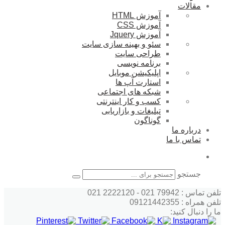
مقالات
آموزش HTML
آموزش CSS
آموزش Jquery
سئو و بهینه سازی سایت
طراحی سایت
برنامه نویسی
اپلیکیشن موبایل
استارت آپ ها
شبکه های اجتماعی
کسب و کار اینترنتی
تبلیغات و بازاریابی
گوناگون
درباره ما
تماس با ما
جستجو
تلفن تماس : 79942 021 - 2222120 021
تلفن همراه : 09121442355
ما را دنبال کنید: