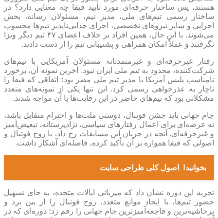
هستند، پس ساختار حرفه‌ای مورد تأیید فیفا چه معنایی دارد؟ در
ساختار رسمی تیم‌های ملی، مدیر تیم، مسئولان رسانه، بخش
اجرایی و سایر نیرو‌های تخصصی، اجزای جدایی‌ناپذیر تیم‌ها محسوب
می‌شوند. با این حال، همین افراد بر خلاف اعضای ۴۷ تیم دیگر ویزا
نگرفتند و عملاً امکان همراهی و پشتیبانی تیم را از دست دادند.
رفتار غیرحرفه‌ای و غیرمتمدنانه مسئولان آمریکایی با تیم‌های
شرکت‌کننده، محدود به تیم ملی ایران نبود. آخرین نمونه آن، برخورد
نامناسب پلیس آمریکا با مدیر تیم ملی مصر بود؛ اتفاقی که فیفا را
ناچار به عذرخواهی رسمی کرد. این تنها یکی از نمونه‌های متعدد
مشکلاتی بود که تیم‌های حاضر در این رقابت‌ها با آن مواجه شدند.
جام جهانی باید جشن فوتبال، دوستی ملت‌ها و احترام متقابل باشد،
نه عرصه‌ای برای اعمال رفتار‌های سیاسی، نژادپرستانه، تبعیض‌آمیز
و غیرحرفه‌ای. آنچه در جریان این مسابقات رخ داد، با روح فوتبال و
اصولی که فیفا همواره بر آن تأکید کرده، فاصله‌ای آشکار داشت.
بخوانید!
اصول کلی طراحی سایت
تجربه این دوره نشان داد که میزبانی ایالات متحده، به جای تسهیل
حضور تیم‌ها، با ایجاد موانع متعدد، روح فوتبال را از بین برد و
پرحاشیه‌ترین و فاجعه‌آمیزترین جام جهانی را رقم زد؛ دوره‌ای که در