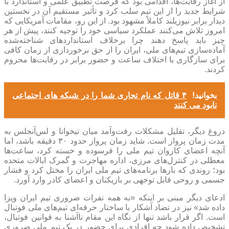
از آغاز رقابت‌ها، اقدامی بود که فرصت تطبیق علمی و استاندارد با
شرایط جدید را از این تیم سلب کرد و تأثیر مستقیم آن در نخستین
دیدار برابر نیوزیلند کاملاً مشهود بود. از این رو، مقامات آمریکایی که
امروز تلاش می‌کنند عملکرد سیاسی خود را توجیه کنند، پیش از هر
چیز باید پاسخ دهند چرا برخلاف استاندارد‌های شناخته‌شده
آماده‌سازی تیم‌های ملی، ایران را از حق برخورداری از زمان کافی
برای سازگاری با اختلاف ساعت و حضور برابر در رقابت‌ها محروم
کردند.
بخوانید!
۴ قاتل که نام تجاری شما را در شبکه های اجتماعی
نابود می کنند
دروغ دیگر، تقلیل مشکلات رفت‌وآمد میان تیخوانا و لس‌آنجلس به
مدت زمان پرواز است. شاید زمان پرواز حدود ۳۰ دقیقه باشد، اما
آنچه اعضای کاروان تیم ملی را فرسوده و خسته کرد، ساعت‌ها
معطلی در کنترل‌های مرزی، اداره مهاجرت و گمرک ایالات متحده
بود؛ روندی که بار‌ها برنامه‌های تیم ملی ایران را مختل کرد و فشار
جسمی و روحی قابل توجهی بر بازیکنان و اعضای کادر وارد آورد.
ادعای دیگر مبنی بر اینکه «به همه نفرات ضروری تیم ایران ویزا
داده شد» نیز در تضاد آشکار با ساختار حرفه‌ای تیم‌های ملی فوتبال
است. اگر قرار باشد تنها از نگاه این مقام ناآشنا به قوانین فوتبال،
تشخیص داده شود چه افرادی برای حضور در یک تیم ملی ضروری