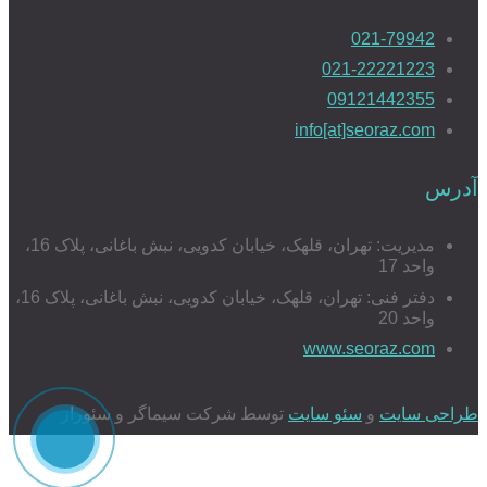
021-79942
021-22221223
09121442355
info[at]seoraz.com
آدرس
مدیریت: تهران، قلهک، خیابان کدویی، نبش باغانی، پلاک 16،
واحد 17
دفتر فنی: تهران، قلهک، خیابان کدویی، نبش باغانی، پلاک 16،
واحد 20
www.seoraz.com
طراحی سایت
و
سئو سایت
توسط شرکت سیماگر و سئوراز