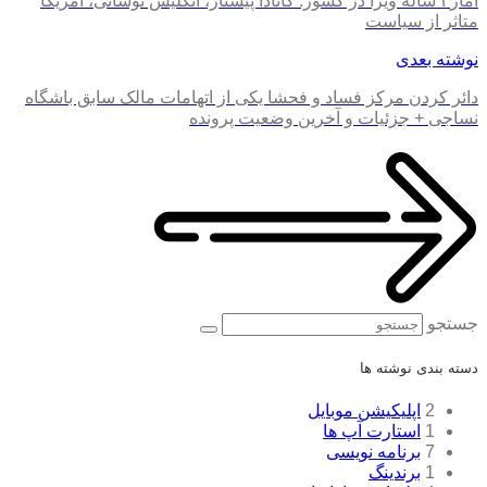
آمار۳ ساله ویزا در کشور: کانادا پیشتاز، انگلیس نوسانی، آمریکا
متاثر از سیاست
نوشته بعدی
دائر کردن مرکز فساد و فحشا یکی از اتهامات مالک سابق باشگاه
نساجی + جزئیات و آخرین وضعیت پرونده
جستجو
دسته بندی نوشته ها
2
اپلیکیشن موبایل
1
استارت آپ ها
7
برنامه نویسی
1
برندینگ