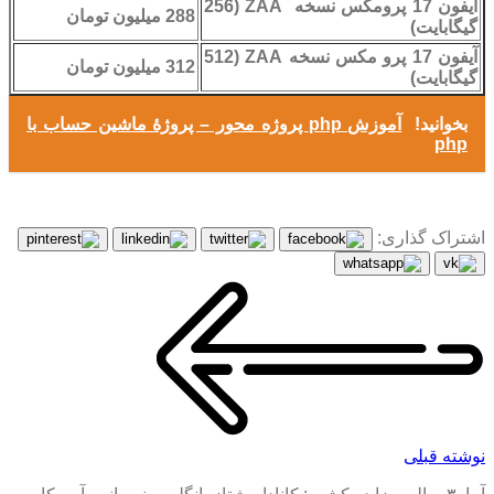
آیفون 17 پرومکس نسخه ZAA (256
288 میلیون تومان
گیگابایت)
آیفون 17 پرو مکس نسخه ZAA (512
312 میلیون تومان
گیگابایت)
بخوانید!
آموزش php پروژه محور – پروژۀ ماشین‌ حساب با
php
اشتراک گذاری:
نوشته قبلی