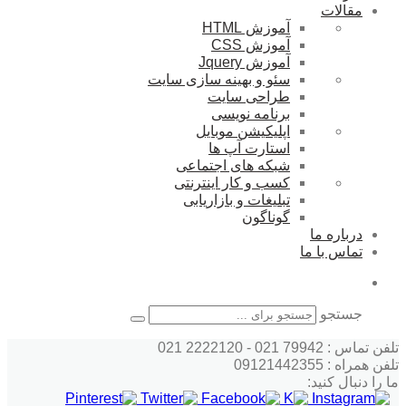
مقالات
آموزش HTML
آموزش CSS
آموزش Jquery
سئو و بهینه سازی سایت
طراحی سایت
برنامه نویسی
اپلیکیشن موبایل
استارت آپ ها
شبکه های اجتماعی
کسب و کار اینترنتی
تبلیغات و بازاریابی
گوناگون
درباره ما
تماس با ما
جستجو
تلفن تماس : 79942 021 - 2222120 021
تلفن همراه : 09121442355
ما را دنبال کنید: