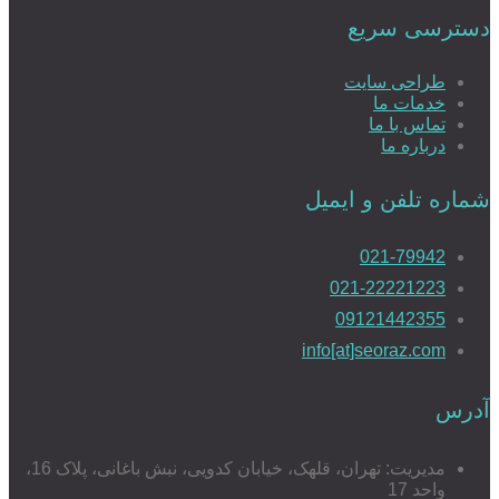
دسترسی سریع
طراحی سایت
خدمات ما
تماس با ما
درباره ما
شماره تلفن و ایمیل
021-79942
021-22221223
09121442355
info[at]seoraz.com
آدرس
مدیریت: تهران، قلهک، خیابان کدویی، نبش باغانی، پلاک 16،
واحد 17