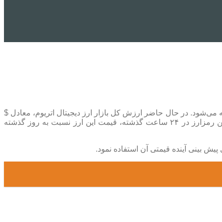
ز رمزارز نیوز، هر واحد اتریوم (ETH) در این لحظه با قیمت ۳,۵۲۸.۹۵ $، معادل ۳۲۰,۴۹۱,۴۴۹ تومان معامله می‌شود. در حال حاضر ارزش کل بازار ارز دیجیتال اتریوم، معادل $
۴۲۶,۰۹۲,۷۳۶,۸۴۳ است. حجم معاملات ۲۴ ساعت اخیر این ارز دیجیتال نیز $ ۴۲,۰۷۷,۲۵۵,۰۷۱ بوده است. همچنین باتوجه به نوسانات این رمزارز در ۲۴ ساعت گذشته، قیمت این ارز نسبت به روز گذشته
پیش بینی آینده قیمتی آن استفاده نمود.