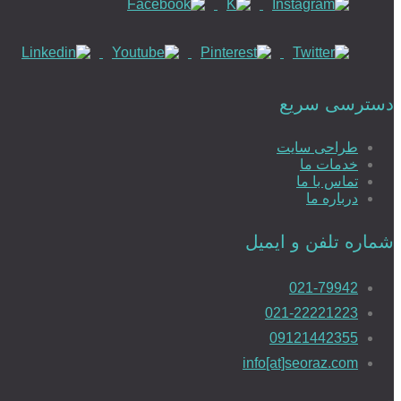
دسترسی سریع
طراحی سایت
خدمات ما
تماس با ما
درباره ما
شماره تلفن و ایمیل
021-79942
021-22221223
09121442355
info[at]seoraz.com