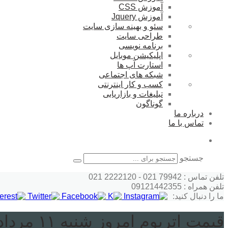
آموزش CSS
آموزش Jquery
سئو و بهینه سازی سایت
طراحی سایت
برنامه نویسی
اپلیکیشن موبایل
استارت آپ ها
شبکه های اجتماعی
کسب و کار اینترنتی
تبلیغات و بازاریابی
گوناگون
درباره ما
تماس با ما
جستجو
تلفن تماس : 79942 021 - 2222120 021
تلفن همراه : 09121442355
ما را دنبال کنید:
قیمت اتریوم امروز شنبه ۱۱ مرداد ماه ۱۴۰۴