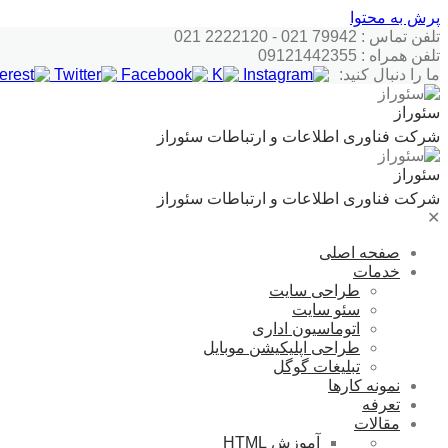
پرش به محتوا
تلفن تماس : 79942 021 - 2222120 021
تلفن همراه : 09121442355
ما را دنبال کنید:
سئوراز
شرکت فناوری اطلاعات و ارتباطات سئوراز
سئوراز
شرکت فناوری اطلاعات و ارتباطات سئوراز
✕
صفحه اصلی
خدمات
طراحی سایت
سئو سایت
اتوماسیون اداری
طراحی اپلیکیشن موبایل
تبلیغات گوگل
نمونه کارها
تعرفه
مقالات
آموزش HTML