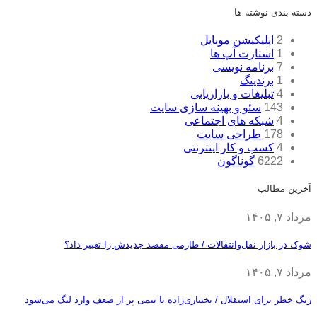
دسته بندی نوشته ها
2
اپلیکیشن موبایل
1
استارت آپ ها
7
برنامه نویسی
1
برندینگ
4
تبلیغات و بازاریابی
143
سئو و بهینه سازی سایت
4
شبکه های اجتماعی
178
طراحی سایت
4
کسب و کار اینترنتی
6222
گوناگون
آخرین مطالب
مرداد ۷, ۱۴۰۵
شوک در بازار نقل‌وانتقالات / طارمی مقصد جدیدش را تغییر داد؟
مرداد ۷, ۱۴۰۵
زنگ خطر برای استقلال / بختیاری‌زاده با تیمی پر از ضعف وارد لیگ می‌شود