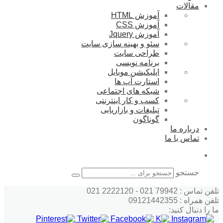
مقالات
آموزش HTML
آموزش CSS
آموزش Jquery
سئو و بهینه سازی سایت
طراحی سایت
برنامه نویسی
اپلیکیشن موبایل
استارت آپ ها
شبکه های اجتماعی
کسب و کار اینترنتی
تبلیغات و بازاریابی
گوناگون
درباره ما
تماس با ما
جستجو
تلفن تماس : 79942 021 - 2222120 021
تلفن همراه : 09121442355
ما را دنبال کنید: