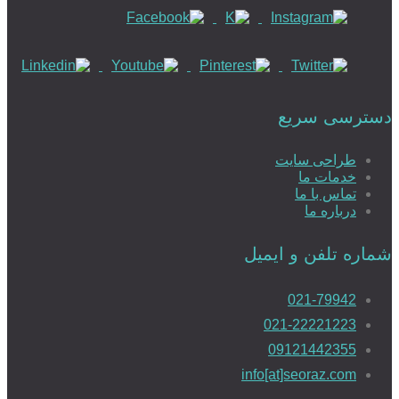
دسترسی سریع
طراحی سایت
خدمات ما
تماس با ما
درباره ما
شماره تلفن و ایمیل
021-79942
021-22221223
09121442355
info[at]seoraz.com