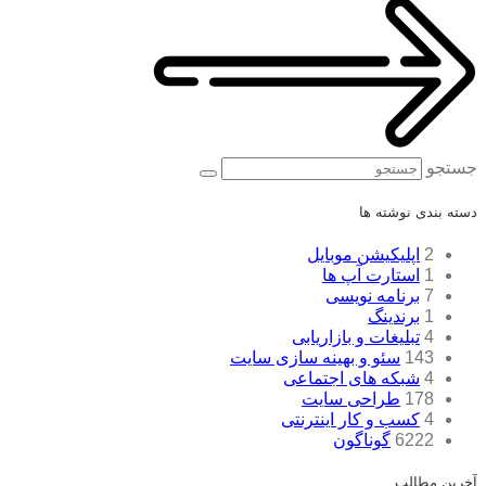
جستجو
دسته بندی نوشته ها
2
اپلیکیشن موبایل
1
استارت آپ ها
7
برنامه نویسی
1
برندینگ
4
تبلیغات و بازاریابی
143
سئو و بهینه سازی سایت
4
شبکه های اجتماعی
178
طراحی سایت
4
کسب و کار اینترنتی
6222
گوناگون
آخرین مطالب