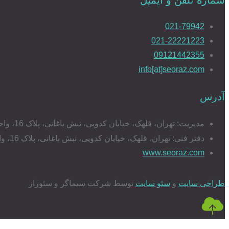
021-79942
021-22221223
09121442355
info[at]seoraz.com
آدرس
مدیریت: تهران، قلهک، خیابان کدویی، نبش باغانی، پلاک 16، واحد 17
دفتر فنی: تهران، قلهک، خیابان کدویی، نبش باغانی، پلاک 16، واحد 20
www.seoraz.com
طراحی سایت
و
سئو سایت
توسط شرکت سیماگر و سئوراز