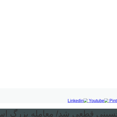
سینی قطعی شد/ معامله بزرگ استق