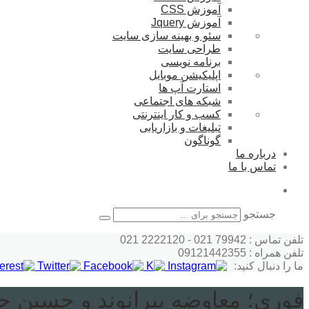
آموزش CSS
آموزش Jquery
سئو و بهینه سازی سایت
طراحی سایت
برنامه نویسی
اپلیکیشن موبایل
استارت آپ ها
شبکه های اجتماعی
کسب و کار اینترنتی
تبلیغات و بازاریابی
گوناگون
درباره ما
تماس با ما
جستجو
تلفن تماس : 79942 021 - 2222120 021
تلفن همراه : 09121442355
ما را دنبال کنید:
فوری؛ معاوضه بیرانوند و حسین ح