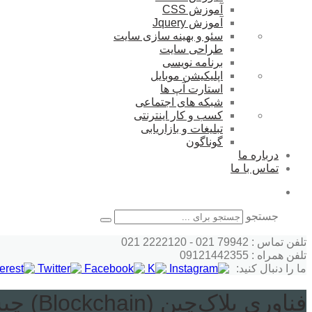
آموزش CSS
آموزش Jquery
سئو و بهینه سازی سایت
طراحی سایت
برنامه نویسی
اپلیکیشن موبایل
استارت آپ ها
شبکه های اجتماعی
کسب و کار اینترنتی
تبلیغات و بازاریابی
گوناگون
درباره ما
تماس با ما
جستجو
تلفن تماس : 79942 021 - 2222120 021
تلفن همراه : 09121442355
ما را دنبال کنید:
فناوری بلاک‌چین (Blockchain) چیست و چگونه کار می‌کند؟