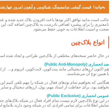
بخوانید!
قیمت گوشی سامسونگ، شیائومی و آیفون امروز چهارشنبه ۱۶ مهر ۱۴۰۴/ آیفون ۱۷ پرومکس چند؟+ ج
جالب است بدانید توافق اکثر نودها باعث افزودن بلاک جدید شده و عد
نامعتبری را برای پیشبرد اهدافی نادرست به بلاک‌چین اضافه کند، این 
صحت و امنیت اطلاعات به خوبی حفظ می‌شود.
انواع بلاک‌چین
در حال حاضر نسخه‌های مختلفی از بلاک‌چین طراحی و ایجاد شده است که ۳ مورد از معروف‌ترین آن‌ها عبا
ضد انحصاری (Public Anti-Monopoly)
هم اکنون ارزهای دیجیتالی مانند بیت‌کوین، لایت‌کوین، اتریوم و… از 
با همین نوع آن می‌شناسند.
هنگامی که بخواهیم تمام نودهای فعال در شبکه را مهم تلقی کنیم این 
نخواهند بود، برای حفاظت از اسناد مهم، پول، ارزهای دیجیتال و سایر 
عمومی انحصاری (Public Exclusive)
در این نوع بلاک‌چین لازم نیست تمام افراد فعال در شبکه بلاک‌های ج
نمایش اطلاعات برای تمامی افرادی که در شبکه وجود دارند بلامانع ا