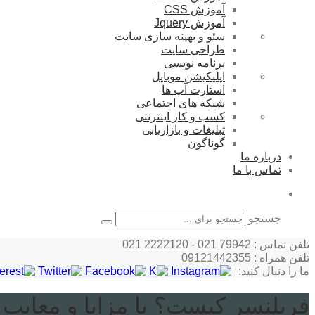
آموزش CSS
آموزش Jquery
سئو و بهینه سازی سایت
طراحی سایت
برنامه نویسی
اپلیکیشن موبایل
استارت آپ ها
شبکه های اجتماعی
کسب و کار اینترنتی
تبلیغات و بازاریابی
گوناگون
درباره ما
تماس با ما
جستجو
تلفن تماس : 79942 021 - 2222120 021
تلفن همراه : 09121442355
ما را دنبال کنید:
فریلنسر کیست؟ با مزایا و معایب