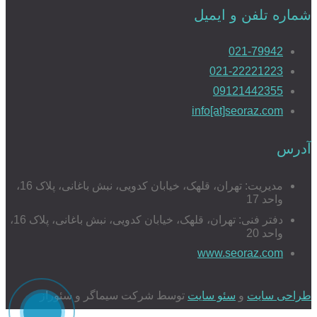
شماره تلفن و ایمیل
021-79942
021-22221223
09121442355
info[at]seoraz.com
آدرس
مدیریت: تهران، قلهک، خیابان کدویی، نبش باغانی، پلاک 16،
واحد 17
دفتر فنی: تهران، قلهک، خیابان کدویی، نبش باغانی، پلاک 16،
واحد 20
www.seoraz.com
طراحی سایت
و
سئو سایت
توسط شرکت سیماگر و سئوراز