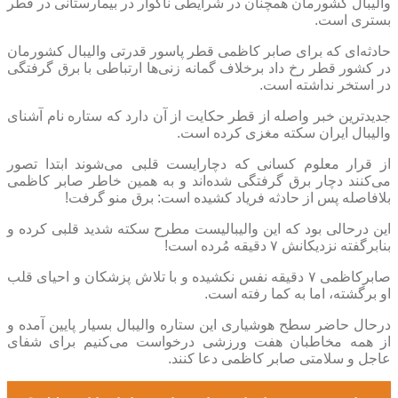
والیبال کشورمان همچنان در شرایطی ناگوار در بیمارستانی در قطر
بستری است.
حادثه‌ای که برای صابر کاظمی قطر پاسور قدرتی والیبال کشورمان
در کشور قطر رخ داد برخلاف گمانه زنی‌ها ارتباطی با برق گرفتگی
در استخر نداشته است.
جدیدترین خبر واصله از قطر حکایت از آن دارد که ستاره نام آشنای
والیبال ایران سکته مغزی کرده است.
از قرار معلوم کسانی که دچارایست قلبی می‌شوند ابتدا تصور
می‌کنند دچار برق گرفتگی شده‌اند و به همین خاطر صابر کاظمی
بلافاصله پس از حادثه فریاد کشیده است: برق منو گرفت!
این درحالی بود که این والیبالیست مطرح سکته شدید قلبی کرده و
بنابرگفته نزدیکانش ۷ دقیقه مُرده است!
صابرکاظمی ۷ دقیقه نفس نکشیده و با تلاش پزشکان و احیای قلب
او برگشته، اما به کما رفته است.
درحال حاضر سطح هوشیاری این ستاره والیبال بسیار پایین آمده و
از همه مخاطبان هفت ورزشی درخواست می‌کنیم برای شفای
عاجل و سلامتی صابر کاظمی دعا کنند.