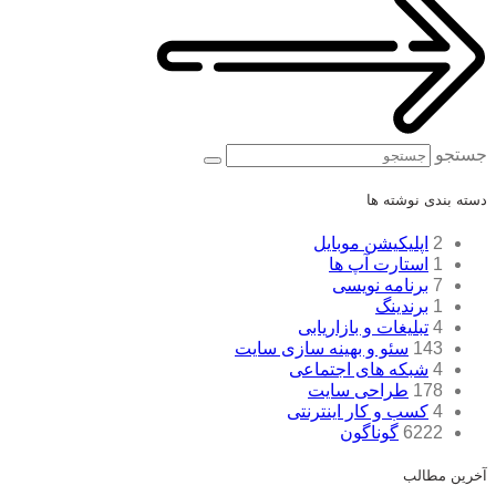
جستجو
دسته بندی نوشته ها
2
اپلیکیشن موبایل
1
استارت آپ ها
7
برنامه نویسی
1
برندینگ
4
تبلیغات و بازاریابی
143
سئو و بهینه سازی سایت
4
شبکه های اجتماعی
178
طراحی سایت
4
کسب و کار اینترنتی
6222
گوناگون
آخرین مطالب