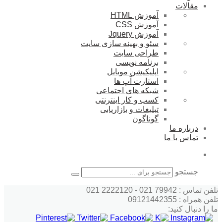
مقالات
آموزش HTML
آموزش CSS
آموزش Jquery
سئو و بهینه سازی سایت
طراحی سایت
برنامه نویسی
اپلیکیشن موبایل
استارت آپ ها
شبکه های اجتماعی
کسب و کار اینترنتی
تبلیغات و بازاریابی
گوناگون
درباره ما
تماس با ما
جستجو
تلفن تماس : 79942 021 - 2222120 021
تلفن همراه : 09121442355
ما را دنبال کنید: