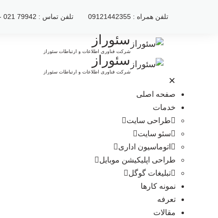
رش
تلفن همراه : 09121442355
تلفن تماس : 79942 021 - 2222120 021
ه
حتوا
سئوراز
شرکت فناوری اطلاعات و ارتباطات سئوراز
سئوراز
شرکت فناوری اطلاعات و ارتباطات سئوراز
✕
صفحه اصلی
خدمات
طراحی سایت
سئو سایت
اتوماسیون اداری
طراحی اپلیکیشن موبایل
تبلیغات گوگل
نمونه کارها
تعرفه
مقالات