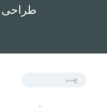
طراحی ف
جستجو