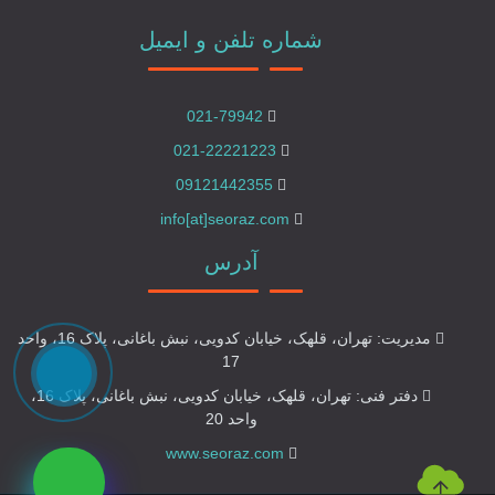
شماره تلفن و ایمیل
021-79942
021-22221223
09121442355
info[at]seoraz.com
آدرس
مدیریت: تهران، قلهک، خیابان کدویی، نبش باغانی، پلاک 16، واحد
17
دفتر فنی: تهران، قلهک، خیابان کدویی، نبش باغانی، پلاک 16،
واحد 20
www.seoraz.com