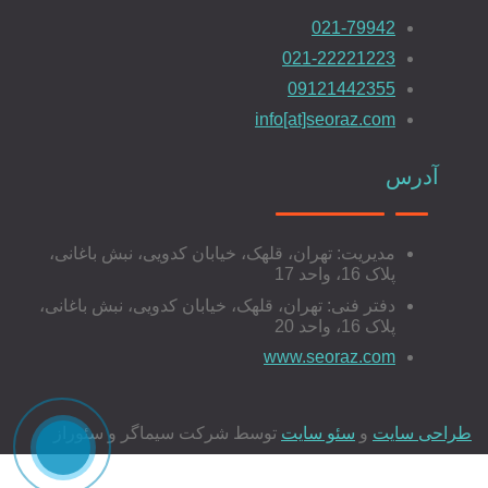
021-79942
021-22221223
09121442355
info[at]seoraz.com
آدرس
مدیریت: تهران، قلهک، خیابان کدویی، نبش باغانی،
پلاک 16، واحد 17
دفتر فنی: تهران، قلهک، خیابان کدویی، نبش باغانی،
پلاک 16، واحد 20
www.seoraz.com
طراحی سایت
و
سئو سایت
توسط شرکت سیماگر و سئوراز