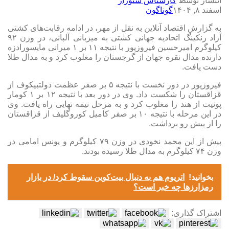
انتشار توسط
کارشناس سئوراز
اسفند ۸, ۱۴۰۴
گوناگون
به گزارش اقتصاد آنلاین به نقل از مهر، در ادامه رقابت‌های کشتی
آزاد رنکینگ اتحادیه جهانی کشتی به میزبانی آلبانی، در وزن ۹۲
کیلوگرم امیرحسین فیروزپور با نتیجه ۱۱ بر ۱ میرانی مایسورادزه
دارنده مدال نقره جهان از گرجستان را مغلوب کرد و به مدال طلا
دست یافت.
فیروزپور در دور نخست با نتیجه ۵ بر صفر عظمت دولتبیکوف از
قزاقستان را شکست داد. وی در دور بعد با نتیجه ۱۲ بر ۱ کومار
پونیت از هند را مغلوب کرد و به مرحل نیمه نهایی راه یافت. وی
در این مرحله با نتیجه ۱۰ بر صفر کامیل کوروگلیف از قزاقستان
را از پیش رو برداشت.
پیش از این محمد نخودی در وزن ۷۹ کیلوگرم و یونس امامی در
وزن ۷۴ کیلوگرم به مدال طلا رسیده بودند.
بخوانید!
اتریوم هم به دنبال بیت‌کوین سقوط کرد/ در بازار
رمزارزها چه خبر است؟
اشتراک گذاری: