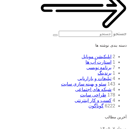
جستجو
دسته بندی نوشته ها
2
اپلیکیشن موبایل
1
استارت آپ ها
7
برنامه نویسی
1
برندینگ
4
تبلیغات و بازاریابی
143
سئو و بهینه سازی سایت
4
شبکه های اجتماعی
178
طراحی سایت
4
کسب و کار اینترنتی
6222
گوناگون
آخرین مطالب
مرداد ۷, ۱۴۰۵