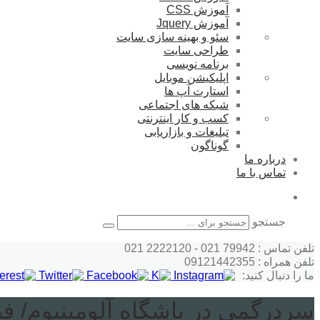
آموزش CSS
آموزش Jquery
سئو و بهینه سازی سایت
طراحی سایت
برنامه نویسی
اپلیکیشن موبایل
استارت آپ ها
شبکه های اجتماعی
کسب و کار اینترنتی
تبلیغات و بازاریابی
گوناگون
درباره ما
تماس با ما
جستجو
تلفن تماس : 79942 021 - 2222120 021
تلفن همراه : 09121442355
ما را دنبال کنید:
سردرگمی در باشگاه آلومینیوم/ ف