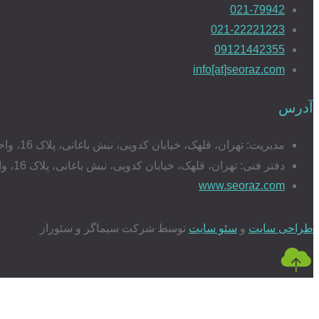
021-79942
021-22221223
09121442355
info[at]seoraz.com
آدرس
مدیریت: تهران، قلهک، خیابان کدویی، نبش باغانی، پلاک 16، واحد 17
دفتر فنی: تهران، قلهک، خیابان کدویی، نبش باغانی، پلاک 16، واحد 20
www.seoraz.com
طراحی سایت
و
سئو سایت
توسط شرکت سیماگر و سئوراز