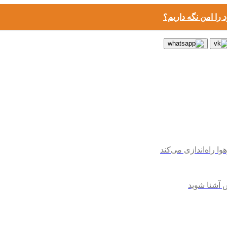
 را امن نگه داریم؟
 آشنا شوید