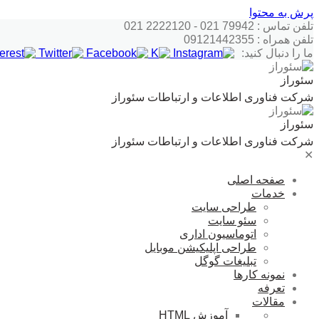
پرش به محتوا
تلفن تماس : 79942 021 - 2222120 021
تلفن همراه : 09121442355
ما را دنبال کنید:
سئوراز
شرکت فناوری اطلاعات و ارتباطات سئوراز
سئوراز
شرکت فناوری اطلاعات و ارتباطات سئوراز
✕
صفحه اصلی
خدمات
طراحی سایت
سئو سایت
اتوماسیون اداری
طراحی اپلیکیشن موبایل
تبلیغات گوگل
نمونه کارها
تعرفه
مقالات
آموزش HTML