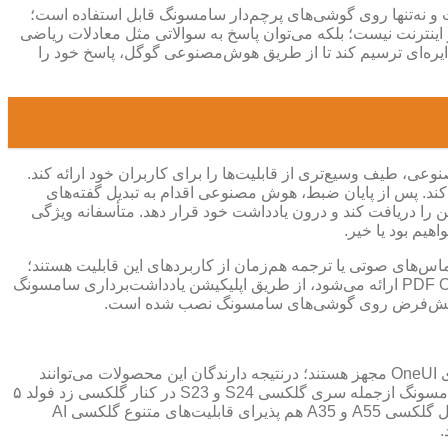
ت Circle to Search گوگل، یکی دیگر از مواردی است که به مجموعه گلکسی AI اضافه شده‌ است و نه‌تنها روی گوشی‌های پرچم‌دار سامسونگ قابل استفاده‌ است؛
 اینترنت نیست؛ بلکه می‌توان پاسخ به سوالاتی مثل معادلات ریاضی
دایره‌ای ترسیم کند تا از طریق هوش‌مصنوعی گوگل، پاسخ خود را
ی، طیف وسیع‌تری از قابلیت‌ها را برای کاربران خود ارائه کند.
داری سامسونگ کند. پس از پایان ضبط، هوش‌ مصنوعی اقدام به تبدیل گفته‌های
تن را دریافت کند و درون یادداشت خود قرار دهد. متأسفانه ویژگی
های صوتی یا ترجمه هم‌زمان از کاربردهای این قابلیت هستند؛
اما در رابط کاربری جدید OneUI می‌توان به آسانی در اسناد PDF هم به آن دسترسی داشت. این ویژگی که تحت عنوان PDF Overlay Translation ارائه می‌شود، از طریق اپلیکیشن یادداشت‌برداری سامسونگ
آخرین نسل از گوشی‌های هوشمند تاشوی سامسونگ شامل گلکسی فولد ۶ و گلکسی فلیپ ۶ به‌شکل پیش‌فرض به نسخه ۶.۱.۱ رابط کاربری OneUI مجهز هستند؛ درنتیجه دارندگان این محصولات می‌توانند
بدون نیاز به نصب بسته‌های به‌روزرسانی، از امکانات هوش‌ مصنوعی گفته شده در بالا بهره ببرند. این به‌روزرسانی برای سایر پرچم‌داران سامسونگ ازجمله سری گلکسی S24 و S23 در کنار گلکسی زد فولد ۵
و زد فلیپ ۵ هم منتشر شده‌ است و حتی پرچم‌داران سال ۲۰۲۲ هم آن را دریافت می‌کنند. همچنین برخی از دستگاه‌های میان‌رده منتخب مثل گلکسی A55 و A35 هم پذیرای قابلیت‌های متنوع گلکسی AI