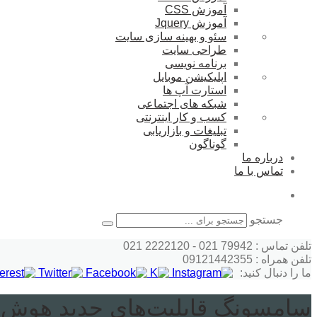
آموزش CSS
آموزش Jquery
سئو و بهینه سازی سایت
طراحی سایت
برنامه نویسی
اپلیکیشن موبایل
استارت آپ ها
شبکه های اجتماعی
کسب و کار اینترنتی
تبلیغات و بازاریابی
گوناگون
درباره ما
تماس با ما
جستجو
تلفن تماس : 79942 021 - 2222120 021
تلفن همراه : 09121442355
ما را دنبال کنید:
سامسونگ قابلیت‌های جدید هوش‌ 