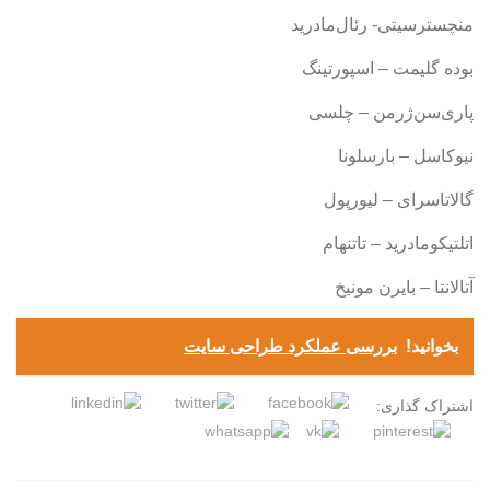
منچسترسیتی- رئال‌مادرید
بوده گلیمت – اسپورتینگ
پاری‌سن‌ژرمن – چلسی
نیوکاسل – بارسلونا
گالاتاسرای – لیورپول
اتلتیکومادرید – تاتنهام
آتالانتا – بایرن مونیخ
بخوانید!
بررسی عملکرد طراحی سایت
اشتراک گذاری: