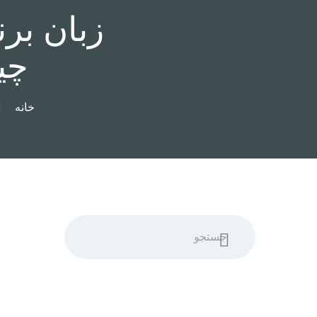
چی
خانه
جستجو