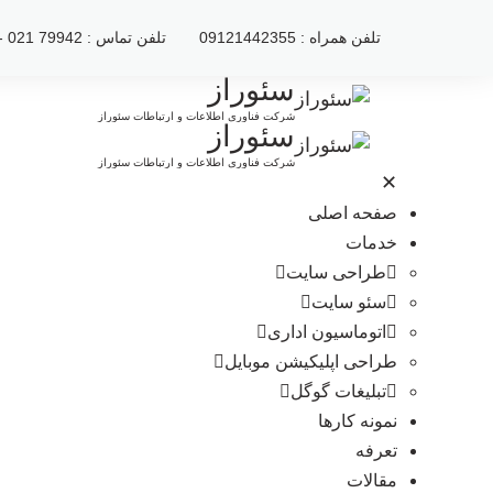
رش
تلفن همراه : 09121442355
تلفن تماس : 79942 021 - 2222120 021
ه
حتوا
سئوراز
شرکت فناوری اطلاعات و ارتباطات سئوراز
سئوراز
شرکت فناوری اطلاعات و ارتباطات سئوراز
✕
صفحه اصلی
خدمات
طراحی سایت
سئو سایت
اتوماسیون اداری
طراحی اپلیکیشن موبایل
تبلیغات گوگل
نمونه کارها
تعرفه
مقالات