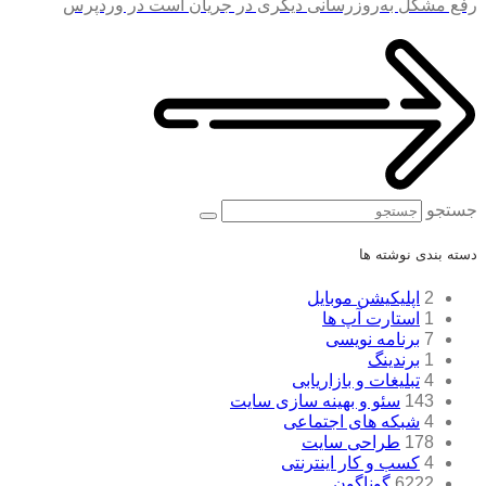
رفع مشکل به‌روزرسانی دیگری در جریان است در وردپرس
جستجو
دسته بندی نوشته ها
2
اپلیکیشن موبایل
1
استارت آپ ها
7
برنامه نویسی
1
برندینگ
4
تبلیغات و بازاریابی
143
سئو و بهینه سازی سایت
4
شبکه های اجتماعی
178
طراحی سایت
4
کسب و کار اینترنتی
6222
گوناگون