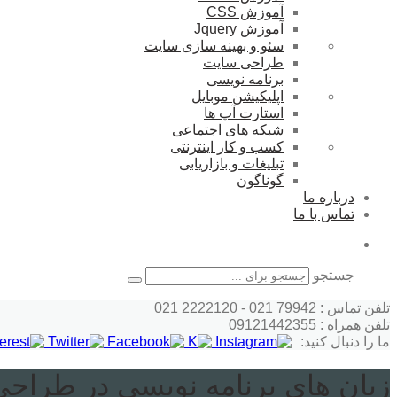
آموزش CSS
آموزش Jquery
سئو و بهینه سازی سایت
طراحی سایت
برنامه نویسی
اپلیکیشن موبایل
استارت آپ ها
شبکه های اجتماعی
کسب و کار اینترنتی
تبلیغات و بازاریابی
گوناگون
درباره ما
تماس با ما
جستجو
تلفن تماس : 79942 021 - 2222120 021
تلفن همراه : 09121442355
ما را دنبال کنید:
زبان های برنامه نویسی در طراح