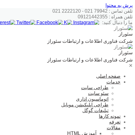
پرش به محتوا
تلفن تماس : 79942 021 - 2222120 021
تلفن همراه : 09121442355
ما را دنبال کنید:
سئوراز
شرکت فناوری اطلاعات و ارتباطات سئوراز
سئوراز
شرکت فناوری اطلاعات و ارتباطات سئوراز
✕
صفحه اصلی
خدمات
طراحی سایت
سئو سایت
اتوماسیون اداری
طراحی اپلیکیشن موبایل
تبلیغات گوگل
نمونه کارها
تعرفه
مقالات
آموزش HTML