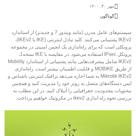
مهر ۳۰, ۱۴۰۰
گوناگون
سیستم‌های عامل مدرن (مانند ویندوز 7 و جدیدتر) از استاندارد
IKEv2 پشتیبانی می‌کنند. کلید تبادل اینترنتی (IKE یا IKEv2)،
پروتکلی است که برای راه‌اندازی یک انجمن امنیتی در مجموعه
پروتکل IPsec استفاده می‌شود. در مقایسه با IKE نسخه1،
IKEv2 شامل پیشرفت‌هایی مانند پشتیبانی از استاندارد Mobility
از طریق MOBIKE و قابلیت اطمینان بیشتر است. راه‌اندازی
Mikrotik IKEv2 به شما اجازه می‌دهد ترافیک اینترنتی ناشناس و
ایمن دستگاه‌های متصل به روتر خود را مدیریت کنید و همچنین
محتویات محدودیت جغرافیایی را آنبلاک کنید. در این مطلب به
بررسی نحوه راه اندازی ikev2 در مکروتیک خواهیم پرداخت.