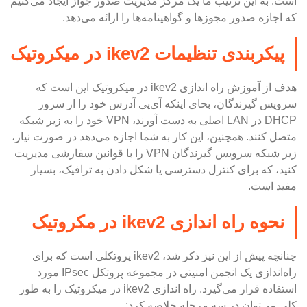
است. به این ترتیب ما یک مرکز مدیریت صدور جواز ایجاد می‌کنیم
که اجازه صدور مجوزها و گواهینامه‌ها را ارائه می‌دهد.
پیکربندی تنظیمات ikev2 در میکروتیک
هدف از آموزش راه اندازی ikev2 در میکروتیک این است که
سرویس گیرندگان، بحای اینکه آی‌پی آدرس خود را از سرور
DHCP در LAN اصلی به دست آورند، VPN خود را به زیر شبکه
متصل کنند. همچنین، این کار به شما اجازه می‌دهد در صورت نیاز،
زیر شبکه سرویس گیرندگان VPN را با قوانین سفارشی مدیریت
کنید، که برای کنترل دسترسی یا شکل دادن به ترافیک، بسیار
مفید است.
نحوه راه اندازی ikev2 در مکروتیک
چنانچه پیش از این نیز ذکر شد، ikev2 پروتکلی است که برای
راه‌اندازی یک انجمن امنیتی در مجموعه پروتکل IPsec مورد
استفاده قرار می‌گیرد. راه اندازی ikev2 در میکروتیک را به طور
کلی می‌توان در سه مرحله خلاصه کرد: