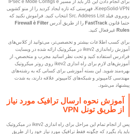
برای انجام دادن این کار باید از مسیر IPsec è Mode Configs è
KeepSolid-VPN، فهرستی که تازه ایجاد کردید را از منو کشویی
روبروی فیلد Src. Address List انتخاب کنید. فراموش نکنید که
حتما قانون
FastTrack
را از طریق آدرس
Filter
è
Firewall
Rules
غیرفعال کنید.
برای کسب اطلاعات بیشتر و تخصصی‌تر، می‌توانید از کلاس‌های
آموزش راه‌اندازی ikev2 در میکروتیک ارائه شده در وبسایت
فرادرس استفاده کنید و تحت نظر اساتید مجرب و متخصص، از
آموزش‌های لازم برای راه اندازی ikev2 روی روتر میکروتیک
بهره‌مند شوید. این بسته آموزشی برای کسانی که به رشته‌های
مهندسی کامپیوتر و شبکه‌های کامپیوتر علاقه دارند، به شدت
پیشنهاد می‌شود.
آموزش نحوه ارسال ترافیک مورد نیاز
از طریق تونل VPN
پس از انجام تمام این مراحل برای راه اندازی ikev2 در میکروتیک
باید یاد بگیرد که چگونه فقط ترافیک مورد نیاز خود را از طریق