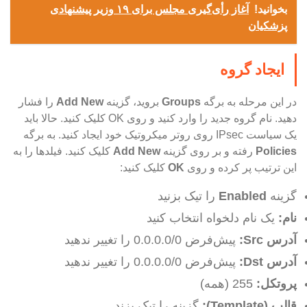
بخوانید!
آغاز رأی‌گیری مجلس برای ۱۹ وزیر پیشنهادی
پزشکیان
ایجاد گروه
در این مرحله به برگه
Groups
بروید، گزینه
Add New
را فشار
دهید. نام گروه جدید را وارد کنید و روی OK کلیک کنید. حالا باید
یک سیاست IPsec روی روتر میکروتیک خود ایجاد کنید. به برگه
Policies
رفته و بر روی گزینه
Add New
کلیک کنید. فیلدها را به
این ترتیب پر کرده و روی
OK
کلیک کنید:
گزینه
Enabled
را تیک بزنید
نام:
یک نام دلخواه انتخاب کنید
آدرس
Src
:
پیش‌فرض 0.0.0.0/0 را تغییر ندهید
آدرس
Dst
:
پیش‌فرض 0.0.0.0/0 را تغییر ندهید
پروتکل:
255 (همه)
قالب (
Template
):
گزینه را تیک بزند