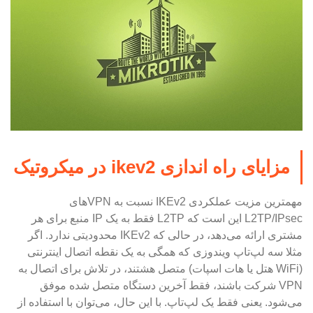
مزایای راه اندازی ikev2 در میکروتیک
مهمترین مزیت عملکردی IKEv2 نسبت به VPNهای
L2TP/IPsec این است که L2TP فقط به یک IP منبع برای هر
مشتری ارائه می‌دهد، در حالی که IKEv2 محدودیتی ندارد. اگر
مثلا سه لپ‌تاپ ویندوزی که همگی به یک نقطه اتصال اینترنتی
(WiFi هتل یا هات اسپات) متصل هشتند، در تلاش برای اتصال به
VPN شرکت باشند، فقط آخرین دستگاه متصل شده موفق
می‌شود. یعنی فقط یک لپ‌تاپ. با این حال، می‌توان با استفاده از