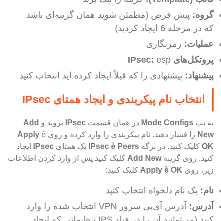
گروه:
پیش فرض (مطمئن شوید همان گزینه‌ای باشد
که در مرحله 6 ایجاد کردید)
عملیات:
رمزنگاری
پروتکل
های
esp
:
IPsec
پیشنهاد:
پیشنهادی را که قبلاً ایجاد کرده اید انتخاب کنید
انتخاب نام پیکربندی و ایجاد همتای IPsec
به تب
Mode Configs
در همان قسمت
IPsec
بروید و
Add
New
را فشار دهید. نام پیکربندی را وارد کرده و روی
è
Apply
OK
کلیک کنید. در برگه
Peers
è
IPsec
یک همتای
IPsec
ایجاد
کنید. روی گزینه
New
Add
کلیک کنید پس از وارد کردن اطلاعات
زیر، روی
OK
è
Apply
کلیک کنید:
نام:
یک نام دلخواه انتخاب کنید
‌آدرس:
آدرس آی‌پی سرور VPN انتخاب شده را وارد
کنید (می‌توانید آن را در فیلد IPS تنظیماتی که ایجاد