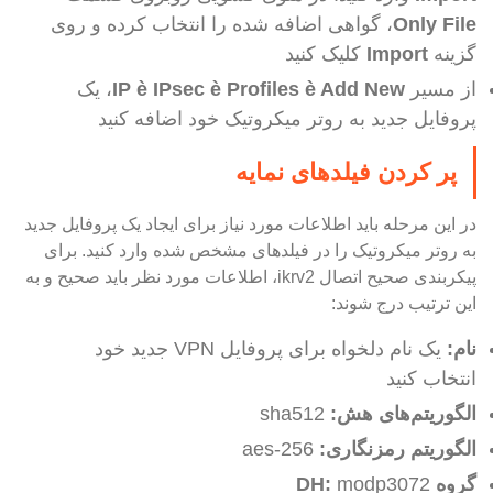
Only File
، گواهی اضافه شده را انتخاب کرده و روی
گزینه
Import
کلیک کنید
از مسیر
Add New
è
Profiles
è
IPsec
è
IP
، یک
پروفایل جدید به روتر میکروتیک خود اضافه کنید
پر کردن فیلدهای نمایه
در این مرحله باید اطلاعات مورد نیاز برای ایجاد یک پروفایل جدید
به روتر میکروتیک را در فیلدهای مشخص شده وارد کنید. برای
پیکربندی صحیح اتصال ikrv2، اطلاعات مورد نظر باید صحیح و به
این ترتیب درج شوند:
نام:
یک نام دلخواه برای پروفایل VPN جدید خود
انتخاب کنید
الگوریتم
های هش:
sha512
الگوریتم رمزنگاری:
aes-256
گروه
modp3072
:
DH