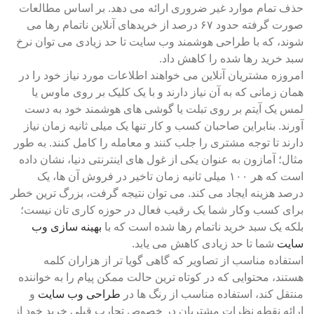
حذف تمام موارد غیر ضروری ارائه می دهد. بر اساس مطالعات
صورت گرفته حدود ۶۷ درصد از خریدهای آنلاین ناتمام رها می
شوند، که با طراحی هوشمند وب سایت تا حد زیادی می توان نرخ
سبد خرید رها شده را کاهش داد.
امروزه مشتریان آنلاین می خواهند اطلاعات مورد نیاز خود را در
همان زمانی که به آن نیاز دارند و با یک کلیک بر روی ماوس یا
لمس یک آیتم بر روی تبلت یا گوشی های هوشمند خود به دست
آورند. بنابراین صاحبان کسب و کار تنها یک میلی ثانیه زمان نیاز
دارند تا توجه مشتری را جلب کنند و معامله را کامل کنند. به طور
مثال؛ آمازون به عنوان یکی از غول های اینترنتی دنیا، نشان داده
است که هر ۱۰۰ میلی ثانیه زمان تاخیر در فروش آن ها، یک
درصد هزینه ایجاد می کند. می توان نتیجه گرفت، بزرگ ترین خطر
برای کسب وکار شما یک رقیب فعال در حوزه کاری تان نیست؛
بلکه یک سبد خرید ناتمام رها شده است که با
بهینه سازی وب
سایت
شما تا حد زیادی کاهش می یابد.
استفاده مناسب از تصاویر که گاهی گویا تر از هزاران کلمه
هستند، محتوایی که در کوتاه ترین حالت ممکن پیام را به خواننده
منتقل کند، استفاده مناسب از رنگ ها در
طراحی وب سایت
و
ارائه نقطه نظرات مشتریان در خصوص تجارب قبلی خرید خود از