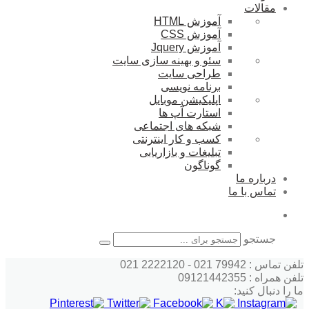
مقالات
آموزش HTML
آموزش CSS
آموزش Jquery
سئو و بهینه سازی سایت
طراحی سایت
برنامه نویسی
اپلیکیشن موبایل
استارت آپ ها
شبکه های اجتماعی
کسب و کار اینترنتی
تبلیغات و بازاریابی
گوناگون
درباره ما
تماس با ما
جستجو
تلفن تماس : 79942 021 - 2222120 021
تلفن همراه : 09121442355
ما را دنبال کنید: