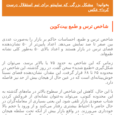
بخوانید!
مشکل بزرگی که ساپینتو برای تیم استقلال درست
کرد!+ عکس
شاخص ترس و طمع بیت‌کوین
شاخص ترس و طمع، احساسات حاکم بر بازار را به‌صورت عددی
بین صفر تا صد نمایش می‌دهد. اعداد پایین‌تر از ۵۰ نشان‌دهنده
فضای ترس در بازار هستند و اعداد بالای ۵۰ به‌طور کلی نشانه
طمع‌اند.
زمانی که این شاخص به حدود ۷۵ یا بالاتر برسد، می‌توان از
شکل‌گیری «طمع شدید» سخن گفت. در روز گذشته، این شاخص در
محدوده ۶۵ تا ۶۸ قرار گرفت. این مقدار، نشان‌دهنده فضای نسبتاً
خوش‌بینانه‌ای است که در عین حال از هیجان بیش از حد نیز فاصله
دارد.
با این حال، کاهش این شاخص از سطوح بالاتر در ماه‌های گذشته به
این محدوده کنونی، می‌تواند به‌عنوان نشانه‌ای از فروکش کردن
شتاب صعودی بازار تلقی شود. این یعنی بسیاری از معامله‌گران در
حال حاضر با احتیاط بیشتری رفتار می‌کنند و از ورود با حجم بالا
خودداری می‌ورزند. در واقع بازار بیش از آنکه تحت سلطه هیجان