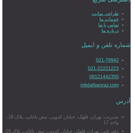
طراحی سایت
خدمات ما
تماس با ما
درباره ما
شماره تلفن و ایمیل
021-79942
021-22221223
09121442355
info[at]seoraz.com
آدرس
مدیریت: تهران، قلهک، خیابان کدویی، نبش باغانی، پلاک 16،
واحد 17
دفتر فنی: تهران، قلهک، خیابان کدویی، نبش باغانی، پلاک 16،