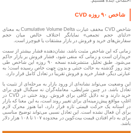
احتمالی آینده هستیم.
شاخص ۹۰ روزه CVD
شاخص CVD مخفف عبارت Cumulative Volume Delta به معنای
«دلتای حجم تجمعی» نمایانگر اختلاف خالص میان حجم
سفارش‌های خرید و فروش در بازار مشتقات یا فیوچرز است.
زمانی که این شاخص مثبت باشد، نشان‌دهنده فشار بیشتر از سمت
خریداران است و زمانی که منفی شود، فشار فروش بر بازار حاکم
می‌شود. طبق تحلیل منتشرشده نسخه ۹۰ روزه این شاخص طی
چند روز گذشته به حالت خنثی و بدون جهت خاص رسیده است؛ به
عبارتی دیگر، فشار خرید و فروش تقریباً در تعادل کامل قرار دارد.
این وضعیت می‌تواند نشانه‌ای از ورود بازار به مرحله‌ای از تثبیت یا
تعادل باشد. در چنین شرایطی، معامله‌گران نه سیگنال قوی برای
خرید دارند و نه دلایل کافی برای فروش. روند خنثی در CVD در
اغلب مواقع پیش‌زمینه‌ای برای تغییر روند است، به این معنا که بازار
در آستانه یک حرکت قیمتی تازه قرار دارد، اما هنوز محرک لازم
برای آن فعال نشده است. این تعادل نسبی می‌تواند توضیح مناسبی
برای به دام افتادن قیمت بیت‌کوین در محدوده ۱۰۷ تا ۱۰۸ هزار دلار
باشد.