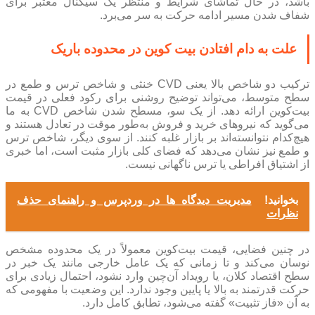
باشد، در حال تماشای شرایط و منتظر یک سیگنال معتبر برای
شفاف شدن مسیر ادامه حرکت به سر می‌برد.
علت به دام افتادن بیت کوین در محدوده باریک
ترکیب دو شاخص بالا یعنی CVD خنثی و شاخص ترس و طمع در
سطح متوسط، می‌تواند توضیح روشنی برای رکود فعلی در قیمت
بیت‌کوین ارائه دهد. از یک سو، مسطح شدن شاخص CVD به ما
می‌گوید که نیروهای خرید و فروش به‌طور موقت در تعادل هستند و
هیچ‌کدام نتوانسته‌اند بر بازار غلبه کنند. از سوی دیگر، شاخص ترس
و طمع نیز نشان می‌دهد که فضای کلی بازار مثبت است، اما خبری
از اشتیاق افراطی یا ترس ناگهانی نیست.
بخوانید!
مدیریت دیدگاه ها در وردپرس و راهنمای حذف
نظرات
در چنین فضایی، قیمت بیت‌کوین معمولاً در یک محدوده مشخص
نوسان می‌کند و تا زمانی که یک عامل خارجی مانند یک خبر در
سطح اقتصاد کلان، یا رویداد آن‌چین وارد نشود، احتمال زیادی برای
حرکت قدرتمند به بالا یا پایین وجود ندارد. این وضعیت با مفهومی که
به آن «فاز تثبیت» گفته می‌شود، تطابق کامل دارد.