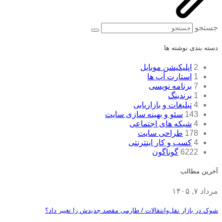
جستجو
دسته بندی نوشته ها
2
اپلیکیشن موبایل
1
استارت آپ ها
7
برنامه نویسی
1
برندینگ
4
تبلیغات و بازاریابی
143
سئو و بهینه سازی سایت
4
شبکه های اجتماعی
178
طراحی سایت
4
کسب و کار اینترنتی
6222
گوناگون
آخرین مطالب
مرداد ۷, ۱۴۰۵
شوک در بازار نقل‌وانتقالات / طارمی مقصد جدیدش را تغییر داد؟