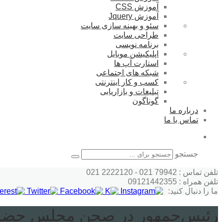
آموزش CSS
آموزش Jquery
سئو و بهینه سازی سایت
طراحی سایت
برنامه نویسی
اپلیکیشن موبایل
استارت آپ ها
شبکه های اجتماعی
کسب و کار اینترنتی
تبلیغات و بازاریابی
گوناگون
درباره ما
تماس با ما
جستجو
تلفن تماس : 79942 021 - 2222120 021
تلفن همراه : 09121442355
ما را دنبال کنید:
رئیس‌جمهور در صحن مجلس حضو