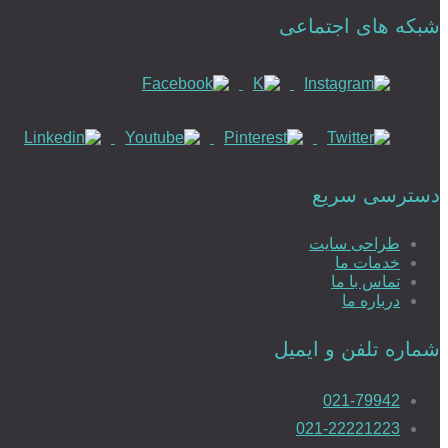
شبکه های اجتماعی
دسترسی سریع
طراحی سایت
خدمات ما
تماس با ما
درباره ما
شماره تلفن و ایمیل
021-79942
021-22221223