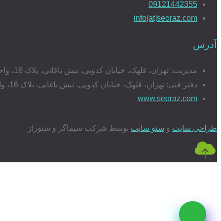
09121442355
info[at]seoraz.com
آدرس
مدیریت: تهران، قلهک، خیابان کدویی، نبش باغانی، پلاک 16، واحد 17
دفتر فنی: تهران، قلهک، خیابان کدویی، نبش باغانی، پلاک 16، واحد 20
www.seoraz.com
طراحی سایت
و
سئو سایت
توسط شرکت سیماگر و سئوراز