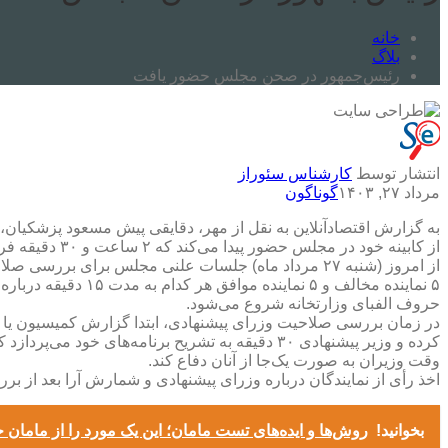
خانه
بلاگ
رئیس‌جمهور در صحن مجلس حضور یافت
انتشار توسط
کارشناس سئوراز
مرداد ۲۷, ۱۴۰۳
گوناگون
به گزارش اقتصادآنلاین به نقل از مهر، دقایقی پیش مسعود پزشکیان
از کابینه خود در مجلس حضور پیدا می‌کند که ۲ ساعت و ۳۰ دقیقه فرصت دارد؛ سپس مجلس وارد بررسی کلیات برنامه دولت و ترکیب هیأت وزیران می‌شود.
از امروز (شنبه ۲۷ مرداد ماه) جلسات علنی مجلس برای بررسی صلاحیت ۱۹ وزیر پیشنهادی در دو نوبت صبح و بعدازظهر شروع می‌شود و تا چهارشنبه (۳۱ مرداد ماه) ادامه دارد.
۵ نماینده مخالف و 
حروف الفبای وزارتخانه شروع می‌شود.
کرده و وزیر پیشنهادی ۳۰ دقیقه به تشریح برنامه‌
وقت وزیران به صورت یک‌جا از آنان دفاع کند.
اخذ رأی از نمایندگان درباره وزرای پیشنهادی و شمارش آرا بعد از بررسی صلاحیت ۱۹ وزیر پیشنهادی و احتمالاً در جلسه روز چهارشنبه به صورت یک جا و ب
بخوانید!
روش‌ها و ایده‌های تست مامان؛ این یک مورد را از مامان خ