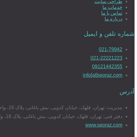
طراحی سایت
خدمات ما
تماس با ما
درباره ما
شماره تلفن و ایمیل
021-79942
021-22221223
09121442355
info[at]seoraz.com
آدرس
مدیریت: تهران، قلهک، خیابان کدویی، نبش باغانی، پلاک 16، واحد 17
دفتر فنی: تهران، قلهک، خیابان کدویی، نبش باغانی، پلاک 16، واحد 20
www.seoraz.com