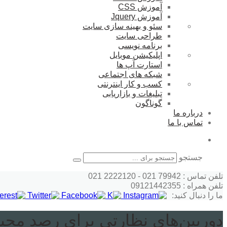
آموزش CSS
آموزش Jquery
سئو و بهینه سازی سایت
طراحی سایت
برنامه نویسی
اپلیکیشن موبایل
استارت آپ ها
شبکه های اجتماعی
کسب و کار اینترنتی
تبلیغات و بازاریابی
گوناگون
درباره ما
تماس با ما
جستجو
تلفن تماس : 79942 021 - 2222120 021
تلفن همراه : 09121442355
ما را دنبال کنید:
دوربین‌های نظارتی برای رصد م