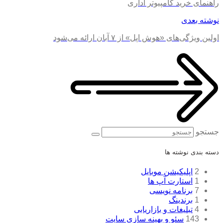
راهنمای خرید کامپیوتر اداری
نوشته بعدی
اولین ویژگی‌های «هوش اپل» از ۷ آبان ارائه می‌شود
جستجو
دسته بندی نوشته ها
2
اپلیکیشن موبایل
1
استارت آپ ها
7
برنامه نویسی
1
برندینگ
4
تبلیغات و بازاریابی
143
سئو و بهینه سازی سایت