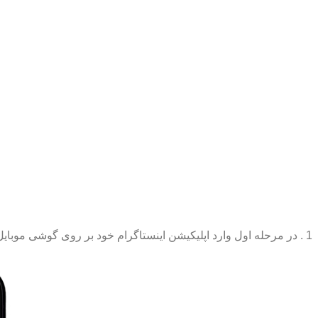
1 . در مرحله اول وارد اپلیکیشن اینستاگرام خود بر روی گوشی موبایل شوید و بر روی ?forgot password و یا فراموشی رمز عبور کلیک کنید.