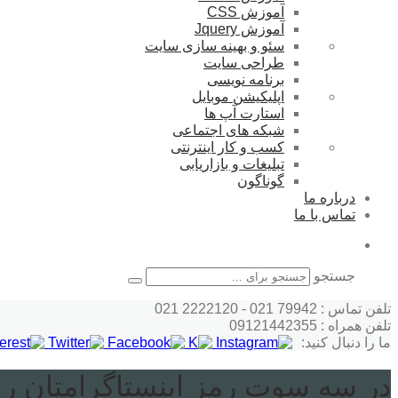
آموزش CSS
آموزش Jquery
سئو و بهینه سازی سایت
طراحی سایت
برنامه نویسی
اپلیکیشن موبایل
استارت آپ ها
شبکه های اجتماعی
کسب و کار اینترنتی
تبلیغات و بازاریابی
گوناگون
درباره ما
تماس با ما
جستجو
تلفن تماس : 79942 021 - 2222120 021
تلفن همراه : 09121442355
ما را دنبال کنید:
در سه سوت رمز اینستاگرامتان را ب