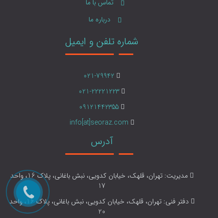
تماس با ما
درباره ما
شماره تلفن و ایمیل
021-79942
021-22221223
09121442355
info[at]seoraz.com
آدرس
مدیریت: تهران، قلهک، خیابان کدویی، نبش باغانی، پلاک 16، واحد
17
دفتر فنی: تهران، قلهک، خیابان کدویی، نبش باغانی، پلاک 16، واحد
20