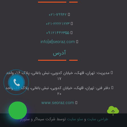
021-79942
021-22221223
09121442355
info[at]seoraz.com
آدرس
مدیریت: تهران، قلهک، خیابان کدویی، نبش باغانی، پلاک 16، واحد
17
دفتر فنی: تهران، قلهک، خیابان کدویی، نبش باغانی، پلاک 16، واحد
20
www.seoraz.com
طراحی سایت
و
سئو سایت
توسط شرکت سیماگر و سئوراز