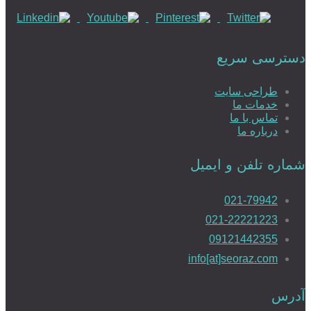
دسترسی سریع
طراحی سایت
خدمات ما
تماس با ما
درباره ما
شماره تلفن و ایمیل
021-79942
021-22221223
09121442355
info[at]seoraz.com
آدرس