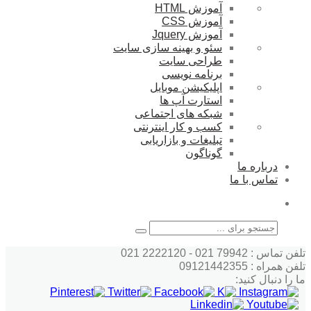
آموزش HTML
آموزش CSS
آموزش Jquery
سئو و بهینه سازی سایت
طراحی سایت
برنامه نویسی
اپلیکیشن موبایل
استارت آپ ها
شبکه های اجتماعی
کسب و کار اینترنتی
تبلیغات و بازاریابی
گوناگون
درباره ما
تماس با ما
جستجو
تلفن تماس : 79942 021 - 2222120 021
تلفن همراه : 09121442355
ما را دنبال کنید: