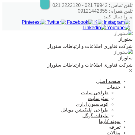
پرش
تلفن تماس : 79942 021 - 2222120 021
به
تلفن همراه : 09121442355
محتوا
ما را دنبال کنید:
سئوراز
شرکت فناوری اطلاعات و ارتباطات سئوراز
سئوراز
شرکت فناوری اطلاعات و ارتباطات سئوراز
✕
صفحه اصلی
خدمات
طراحی سایت
سئو سایت
اتوماسیون اداری
طراحی اپلیکیشن موبایل
تبلیغات گوگل
نمونه کارها
تعرفه
مقالات