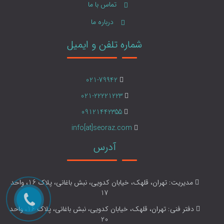
تماس با ما
درباره ما
شماره تلفن و ایمیل
021-79942
021-22221223
09121442355
info[at]seoraz.com
آدرس
مدیریت: تهران، قلهک، خیابان کدویی، نبش باغانی، پلاک 16، واحد
17
دفتر فنی: تهران، قلهک، خیابان کدویی، نبش باغانی، پلاک 16، واحد
20