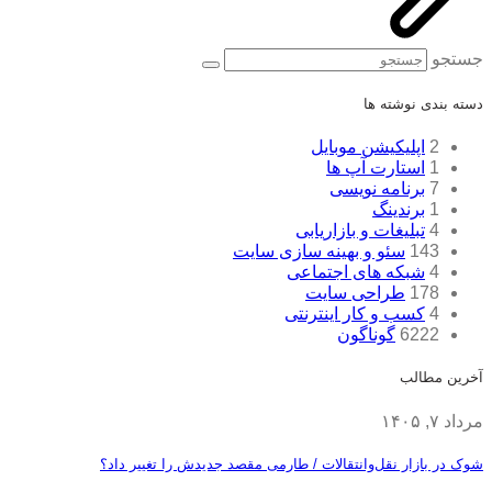
جستجو
دسته بندی نوشته ها
2
اپلیکیشن موبایل
1
استارت آپ ها
7
برنامه نویسی
1
برندینگ
4
تبلیغات و بازاریابی
143
سئو و بهینه سازی سایت
4
شبکه های اجتماعی
178
طراحی سایت
4
کسب و کار اینترنتی
6222
گوناگون
آخرین مطالب
مرداد ۷, ۱۴۰۵
شوک در بازار نقل‌وانتقالات / طارمی مقصد جدیدش را تغییر داد؟