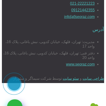
021-22221223
09121442355
info[at]seoraz.com
آدرس
مدیریت: تهران، قلهک، خیابان کدویی، نبش باغانی، پلاک 16،
واحد 17
دفتر فنی: تهران، قلهک، خیابان کدویی، نبش باغانی، پلاک 16،
واحد 20
www.seoraz.com
طراحی سایت
و
سئو سایت
توسط شرکت سیماگر و سئوراز