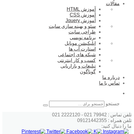
مقالات
آموزش HTML
آموزش CSS
آموزش Jquery
سئو و بهینه سازی سایت
طراحی سایت
برنامه نویسی
اپلیکیشن موبایل
استارت آپ ها
شبکه های اجتماعی
کسب و کار اینترنتی
تبلیغات و بازاریابی
گوناگون
درباره ما
تماس با ما
جستجو
تلفن تماس : 79942 021 - 2222120 021
تلفن همراه : 09121442355
ما را دنبال کنید: