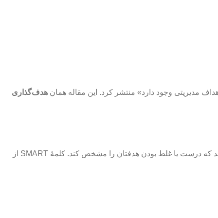
هدف‌گذاری
اسمارت برخلاف اسمش، یک روش هوشمند و عجیب و غریب نیست. قرار هم نیست که یک الگوریتم خفن و پیچیده برای اهداف شما ارائه دهد که درست یا غلط بودن هدفتان را مشخص کند. کلمۀ SMART از