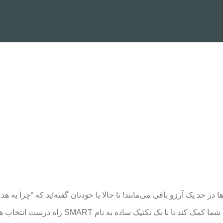
د یک آرزو باقی می‌مانند! تا حالا با خودتان گفته‌اید که “چرا به هدف‌
نام SMART راه درست انتخاب هدف و رسیدن به آن را یاد بگیرید.