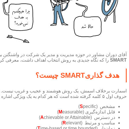
آقای دوران مشاور در حوزه مدیریت و مدیر یک شرکت در واشنگتن بود. او در نوامبر ۱۹۸۱ مقاله‌ای با عنوان «یک راه هوشمند برای نوشتن اهداف مدیریتی وجود 
SMART
را که نگاه جدیدی به روش انتخاب اهداف داشت، معرفی کرد
هدف گذاریSMART چیست؟
حروف اول ۵ کلمه گرفته شده است که هر کدام به یک ویژگی اشاره دارند. ۵ ویژگی اسمارت عبارتند از:
مشخص (
pecific)
S
قابل اندازه‌گیری (
easurable)
M
در دسترس (
chievable or Attainable)
A
مناسب و مرتبط (
elevant)
R
زمان‌دار (
ime-based or time bounded)
T