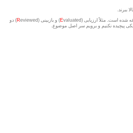
 ببرند.
شده است. مثلاً ارزیابی (
valuated) و بازبینی (
E
R
eviewed) دو