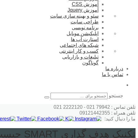
آموزش CSS
آموزش Jquery
سئو و بهینه سازی سایت
طراحی سایت
برنامه نویسی
اپلیکیشن موبایل
استارت آپ ها
شبکه های اجتماعی
کسب و کار اینترنتی
تبلیغات و بازاریابی
گوناگون
درباره ما
تماس با ما
جستجو
تلفن تماس : 79942 021 - 2222120 021
تلفن همراه : 09121442355
ما را دنبال کنید:
تکنیک هدف گذاری SMART چیست؟