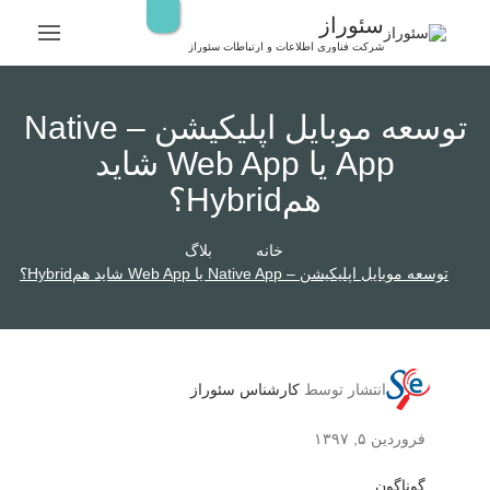
رش
سئوراز
ه
شرکت فناوری اطلاعات و ارتباطات سئوراز
حتوا
توسعه موبایل اپلیکیشن – Native
App یا Web App شاید
همHybrid؟
خانه
بلاگ
توسعه موبایل اپلیکیشن – Native App یا Web App شاید همHybrid؟
انتشار توسط
کارشناس سئوراز
فروردین ۵, ۱۳۹۷
گوناگون