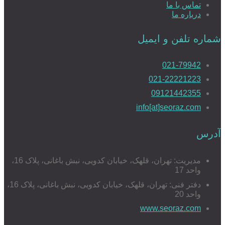
تماس با ما
درباره ما
شماره تلفن و ایمیل
021-79942
021-22221223
09121442355
info[at]seoraz.com
آدرس
مدیریت: تهران، قلهک، خیابان کدویی، نبش باغانی، پلاک 16،
واحد 17
دفتر فنی: تهران، قلهک، خیابان کدویی، نبش باغانی، پلاک 16،
واحد 20
www.seoraz.com