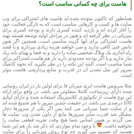
هاست برای چه کسانی مناسب است؟
همانطور که تاکنون متوجه شده اید هاست های اشتراکی برای وب
سایت ها و کسب و کارهایی مناسب است که به تازگی فعالیت خود
را آغاز کرده اند و بازدید کننده کمتری دارند و بودجه کمتری برای
میزبانی در نظر گرفته اند و هنوز در مراحل اولیه توسعه هستند تهیه
هاست اشتراکی برای آنها گزینه مناسبی است، همچنین اگر هنوز
دانش فنی کافی ندارید و نمی خواهید هزینه زیادی بپردازید و یا قصد
راه اندازی یک وبلاگ شخصی ساده را دارید و به فضا و پهنای باند زیاد
نیاز ندارید و یا اگر بودجه محدودی دارید باز هم هاست اشتراکی برای
شما مناسب است. البته این نکته را در نظر بگیرید که نحوه کانفیگ
سرور اور سل نشدن آن در قدرت و منابع پردازشی هاست موثر
است.
مثلا سرویس هاست ابری میزبان فا برای اولین بار در ایران رونمایی
شده دارای زیرساخت کاملا متفاوتی می باشد. در واقع برای ارائه
این نوع هاست از تکنولوژی کلاسترینگ استفاده شده و دارای آپتایم
100 درصدی می باشد. در حقیقت چندین سرور با هم تجمیع شده اند
و از سایت شما میزبانی می کنند پس اگر یکی از سرورها دچار
مشکل شد قدرت سایر سرورها مانع از داون شدن وب سایت ها
می گردند بر همین اساس شما هیج وقت تجربه قطعی سایت را
نخواهید داشت.
با وجود تمام مواردی که ذکر شد باز هم این شما
هستید که تصمیم می گیرید چه نوع روش میزبانی را برای سایت