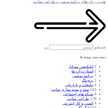
بهترین زبان های برنامه نویسی و طراحی سایت
جستجو
دسته بندی نوشته ها
2
اپلیکیشن موبایل
1
استارت آپ ها
7
برنامه نویسی
1
برندینگ
4
تبلیغات و بازاریابی
143
سئو و بهینه سازی سایت
4
شبکه های اجتماعی
178
طراحی سایت
4
کسب و کار اینترنتی
6222
گوناگون