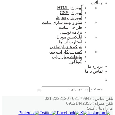
مقالات
آموزش HTML
آموزش CSS
آموزش Jquery
سئو و بهینه سازی سایت
طراحی سایت
برنامه نویسی
اپلیکیشن موبایل
استارت آپ ها
شبکه های اجتماعی
کسب و کار اینترنتی
تبلیغات و بازاریابی
گوناگون
درباره ما
تماس با ما
جستجو
تلفن تماس : 79942 021 - 2222120 021
تلفن همراه : 09121442355
ما را دنبال کنید: