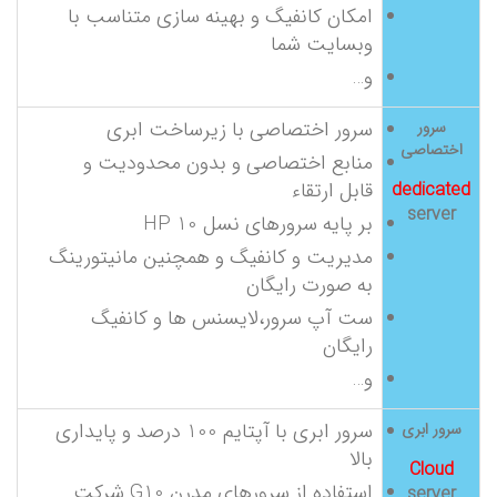
امکان کانفیگ و بهینه سازی متناسب با
وبسایت شما
و…
سرور اختصاصی با زیرساخت ابری
سرور
اختصاصی
منابع اختصاصی و بدون محدودیت و
قابل ارتقاء
dedicated
server
بر پایه سرورهای نسل 10 HP
مدیریت و کانفیگ و همچنین مانیتورینگ
به صورت رایگان
ست آپ سرور،لایسنس ها و کانفیگ
رایگان
و…
سرور ابری با آپتایم 100 درصد و پایداری
سرور ابری
بالا
Cloud
استفاده از سرورهای مدرن G10 شرکت
server