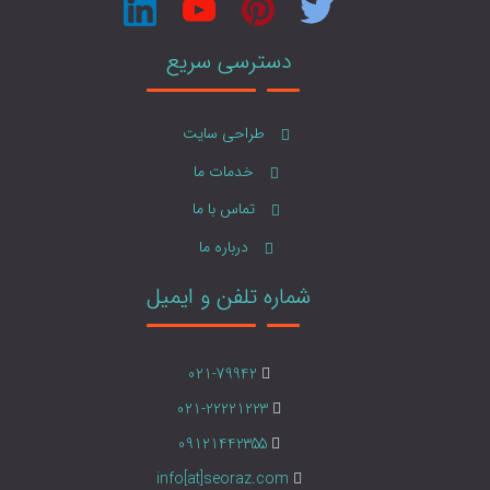
دسترسی سریع
طراحی سایت
خدمات ما
تماس با ما
درباره ما
شماره تلفن و ایمیل
021-79942
021-22221223
09121442355
info[at]seoraz.com