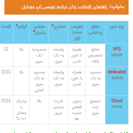
بخوانید!
راهنمای انتخاب زبان برنامه نویسی اپ موبایل
نوع سرور
منابع
تعویض
معماری
*
مقیاس
آپتایم
*
قیمت
پردازشی
سخت
پذیری
*
افزار
VPS
منابع
همراه
وابسته
محدودبه
بالا
$$
server
تخصیص
با داون
به تک
تک
یافته
شدن
سرور
سرور
dedicated
محدود
همراه
وابسته
محدود
بالا
$$$$
server
به تک
با داون
به تک
به تک
سرور
شدن
سرور
سرور
اصلی
Cloud
تجمیع
بدون
قدرت
بالا
نزدیک
$$$$
server
چند
قطعی
چندین
یا
سرور
سایت
سرور
معادل
ها
100%