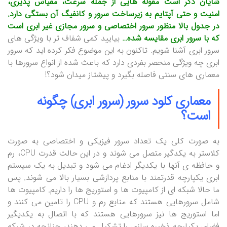
شایان ذکر است مقوله هایی از جمله سرعت، مقیاس پذیری،
امنیت و حتی آپتایم به زیرساخت سرور و کانفیگ آن بستگی دارد.
در جدول بالا منظور سرور اختصاصی و سرور مجازی غیر ابری است
که با سرور ابری مقایسه شده…
بیایید کمی شفاف تر با ویژگی های
سرور ابری آشنا شویم. تاکنون به این موضوع فکر کرده اید که سرور
ابری چه ویژگی منحصر بفردی دارد که باعث شده از انواع سرورها با
معماری های سنتی فاصله بگیرد و پیشتاز میدان شود؟!
معماری کلود سرور (سرور ابری) چگونه
است؟
به صورت کلی یک تعداد سرور فیزیکی و اختصاصی به صورت
کلاستر به یکدگیر متصل می شوند و در این حالت قدرت CPU، رم
و حافظه ی آنها با یکدیگر ادغام می شود و تبدیل به یک سیستم
ابری یکپارچه قدرتمند با منابع پردازشی بسیار بالا می شوند. پس
ما حالا شبکه ای از کامپیوت ها و استوریج ها را داریم. کامپیوت ها
شامل سرورهایی هستند که منابع رم و CPU را تامین می کنند و
اما استوریج ها نیز سرورهایی هستند که با اتصال به یکدیگیر
فضای یکپارچه ذخیره سازی را تشکیل می دهند، چنانچه در شبکه