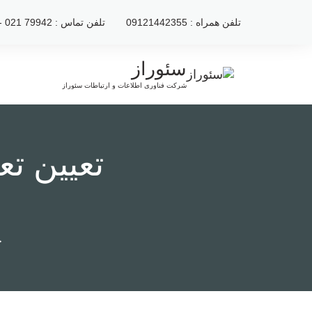
رش
تلفن همراه : 09121442355
تلفن تماس : 79942 021 - 2222120 021
ه
حتوا
سئوراز
شرکت فناوری اطلاعات و ارتباطات سئوراز
تعیین ت
خ