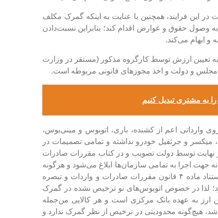
در این فرایند، همچنین با عنایت به اینکه گمرک مکلف
ه وصول حقوق و عوارض اقدام کند؛ بنابراین نسبت‌دادن
و ابهام می‌کند.
به تعیین ارزش توسط کارگروه مذکور (مستقر در وزارت
لس و دولت و اخذ مجوز‌های قانونی مربوطه است.
را به مشتری تبدیل کنیم
 وارداتی اعم از کشنده، باری، اتوبوس و مینی‌بوس،
 میکسر و جرثقیل خودرو نداشته و تمامی تصمیمات در
 نهایت توسط دولت تصویب و در کتاب مقررات صادرات
انه جهت اجرا به تمامی سازمان‌ها ابلاغ می‌شود و هرگونه
تغییر در خصوص مقررات و تغییرات موردی در طول سال به استناد ماده ۴ قانون مقررات صادرات و واردات و تبصره
؛ لذا در خصوص اتوبوس‌های نو ترخیص نشده در گمرک
ارز به عهده بانک مرکزی است و هر کالایی من‌جمله
د، هیچ‌گونه محدودیتی در ترخیص از نظر گمرک ندارد و