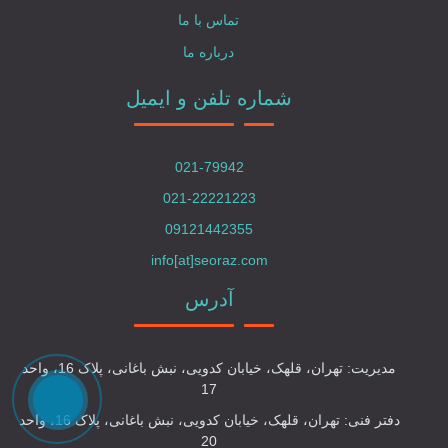
تماس با ما
درباره ما
شماره تلفن و ایمیل
021-79942
021-22221223
09121442355
info[at]seoraz.com
آدرس
مدیریت: تهران، قلهک، خیابان کدویی، نبش باغانی، پلاک 16، واحد
17
دفتر فنی: تهران، قلهک، خیابان کدویی، نبش باغانی، پلاک 16، واحد
20