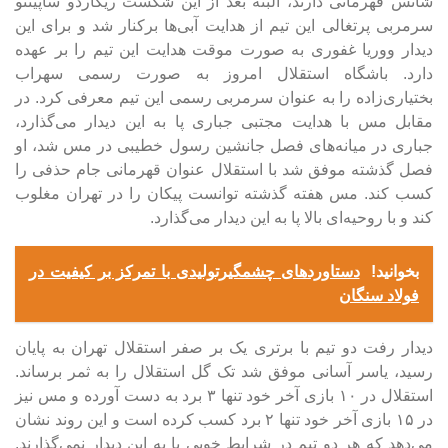
شانس قهرمانی دارند، البته بعد از این شکست ریکاردو ساپینتو
سرمربی پرتغالی این تیم از هدایت آبی‌ها برکنار شد و برای این
دیدار ووریا غفوری به صورت موقت هدایت این تیم را بر عهده
دارد. باشگاه استقلال امروز به صورت رسمی سهراب
بختیاری‌زاده را به عنوان سرمربی رسمی این تیم معرفی کرد. در
مقابل مس با هدایت مجتبی جباری پا به این دیدار می‌گذارد،
جباری در میانه‌های فصل جانشین رسول خطیبی در مس شد، او
فصل گذشته موفق شد با استقلال عنوان قهرمانی جام حذفی را
کسب کند. مس هفته گذشته توانست پیکان را در تهران مغلوب
کند و با روحیه‌ای بالا پا به این دیدار می‌گذارد.
بخوانید!
دستاوردهای چشمگیرتولیدی با تمرکز بر کیفیت در
فولاد سنگان
دیدار رفت دو تیم با برتری یک بر صفر استقلال تهران به پایان
رسید، یاسر آسانی موفق شد تک گل استقلال را به ثمر برساند.
استقلال در ۱۰ بازی آخر خود تنها ۳ برد به دست آورده و مس نیز
در ۱۵ بازی آخر خود تنها ۲ برد کسب کرده است و این روند نشان
می‌دهد که هر دو تیم در شرایط خوبی پا به این دیدار نمی‌گذارند.