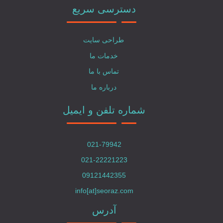
دسترسی سریع
طراحی سایت
خدمات ما
تماس با ما
درباره ما
شماره تلفن و ایمیل
021-79942
021-22221223
09121442355
info[at]seoraz.com
آدرس