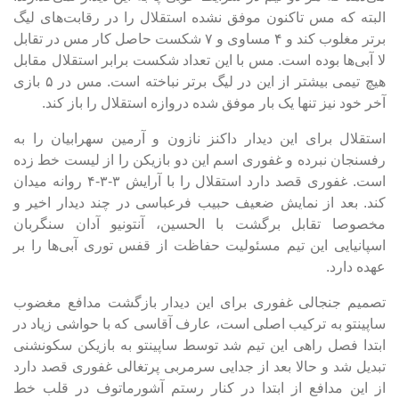
البته که مس تاکنون موفق نشده استقلال را در رقابت‌های لیگ
برتر مغلوب کند و ۴ مساوی و ۷ شکست حاصل کار مس در تقابل
لا آبی‌ها بوده است. مس با این تعداد شکست برابر استقلال مقابل
هیچ تیمی بیشتر از این در لیگ برتر نباخته است. مس در ۵ بازی
آخر خود نیز تنها یک بار موفق شده دروازه استقلال را باز کند.
استقلال برای این دیدار داکنز نازون و آرمین سهرابیان را به
رفسنجان نبرده و غفوری اسم این دو بازیکن را از لیست خط زده
است. غفوری قصد دارد استقلال را با آرایش ۳-۳-۴ روانه میدان
کند. بعد از نمایش ضعیف حبیب فرعباسی در چند دیدار اخیر و
مخصوصا تقابل برگشت با الحسین، آنتونیو آدان سنگربان
اسپانیایی این تیم مسئولیت حفاظت از قفس توری آبی‌ها را بر
عهده دارد.
تصمیم جنجالی غفوری برای این دیدار بازگشت مدافع مغضوب
ساپینتو به ترکیب اصلی است، عارف آقاسی که با حواشی زیاد در
ابتدا فصل راهی این تیم شد توسط ساپینتو به بازیکن سکونشنی
تبدیل شد و حالا بعد از جدایی سرمربی پرتغالی غفوری قصد دارد
از این مدافع از ابتدا در کنار رستم آشورماتوف در قلب خط