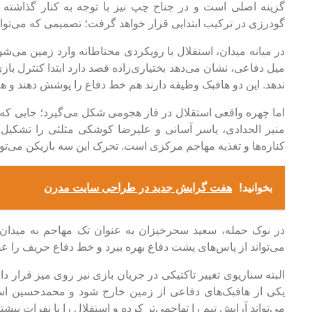
گزینه اصلی است و در جناح چپ نیز با توجه به کنار گذاشته
گودرزی در ترکیب ابتدایی قرار خواهد گرفت؛ تصمیمی که می‌تواند ب
در میانه میدان، استقلال با رویکردی محتاطانه وارد زمین می‌ش
میل دفاعی، نشان می‌دهد بختیاری‌زاده قصد دارد ابتدا کنترل باز
ندهد. این دو هافبک وظیفه دارند هم خط دفاع را پوشش دهند و ه
اما چهره واقعی استقلال در فاز هجومی شکل می‌گیرد؛ جایی که
منیر الحدادی، یاسر آسانی و علیرضا کوشکی مثلثی را تشکیل 
کناره‌ها و تغذیه مهاجم مرکزی است. تحرک این سه بازیکن می‌تو
بخوانید!
هفت گرایش جدید در طراحی سایت مدرن
در نوک حمله، سعید سحرخیزان به عنوان تک مهاجم به میدان 
می‌تواند از پاس‌های پشت دفاع بهره ببرد و خط دفاع حریف را عق
البته سناریوی تغییر تاکتیکی در جریان بازی نیز روی میز قرار 
یکی از هافبک‌های دفاعی از زمین خارج شود و محمدحسین اسل
می‌تواند آرایش تیم را تهاجمی‌تر کرده و استقلال را با نفرات بی