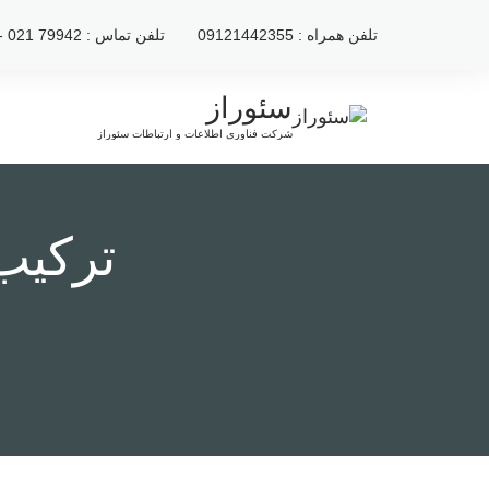
رش
تلفن همراه : 09121442355
تلفن تماس : 79942 021 - 2222120 021
ه
حتوا
سئوراز
شرکت فناوری اطلاعات و ارتباطات سئوراز
ترکیب