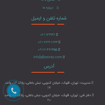
درباره ما
شماره تلفن و ایمیل
021-79942
021-22221223
09121442355
info[at]seoraz.com
آدرس
مدیریت: تهران، قلهک، خیابان کدویی، نبش باغانی، پلاک 16، واحد
17
دفتر فنی: تهران، قلهک، خیابان کدویی، نبش باغانی، پلاک 16، واحد
20