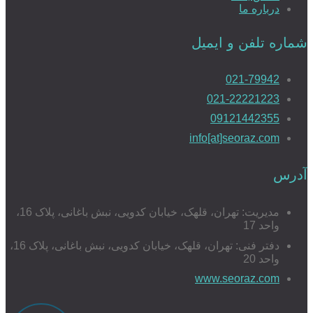
درباره ما
شماره تلفن و ایمیل
021-79942
021-22221223
09121442355
info[at]seoraz.com
آدرس
مدیریت: تهران، قلهک، خیابان کدویی، نبش باغانی، پلاک 16،
واحد 17
دفتر فنی: تهران، قلهک، خیابان کدویی، نبش باغانی، پلاک 16،
واحد 20
www.seoraz.com