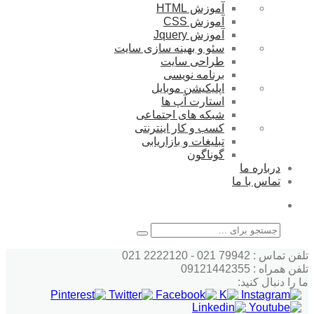
آموزش HTML
آموزش CSS
آموزش Jquery
سئو و بهینه سازی سایت
طراحی سایت
برنامه نویسی
اپلیکیشن موبایل
استارت آپ ها
شبکه های اجتماعی
کسب و کار اینترنتی
تبلیغات و بازاریابی
گوناگون
درباره ما
تماس با ما
جستجو
تلفن تماس : 79942 021 - 2222120 021
تلفن همراه : 09121442355
ما را دنبال کنید: