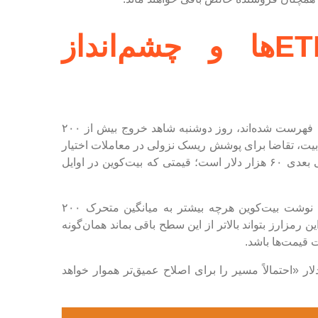
خروج سرمایه از ETF‌ها و چشم‌انداز
صندوق‌های قابل معامله در بورس بیت‌کوین نقدی که در آمریکا فهرست شده‌اند، روز دوشنبه شاهد خروج بیش از ۲۰۰
ی‌بیت، تقاضا برای پوشش ریسک نزولی در معاملات اختیار
معامله تقریباً دو برابر موقعیت‌های صعودی است. سطح حمایتی بعدی ۶۰ هزار دلار است؛ قیمتی که بیت‌کوین در اوایل
تونی سیکامور، تحلیلگر آی‌جی استرالیا، در یادداشتی پژوهشی نوشت بیت‌کوین هرچه بیشتر به میانگین متحرک ۲۰۰
 نزدیک می‌شود. اینکه این رمزارز بتواند بالاتر از این سطح باقی بماند همان‌گونه
ت قیمت‌ها باشد.
وط به زیر محدوده حمایتی ۵۸ هزار تا ۶۰ هزار دلار «احتمالاً مسیر را برای اصلاح عمیق‌تر هموار خواهد