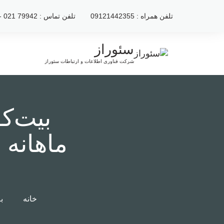
رش
تلفن همراه : 09121442355
تلفن تماس : 79942 021 - 2222120 021
ه
حتوا
سئوراز
شرکت فناوری اطلاعات و ارتباطات سئوراز
بیت‌ک
خانه
ب