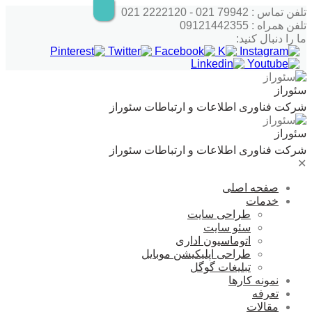
پرش
تلفن تماس : 79942 021 - 2222120 021
به
تلفن همراه : 09121442355
محتوا
ما را دنبال کنید:
سئوراز
شرکت فناوری اطلاعات و ارتباطات سئوراز
سئوراز
شرکت فناوری اطلاعات و ارتباطات سئوراز
✕
صفحه اصلی
خدمات
طراحی سایت
سئو سایت
اتوماسیون اداری
طراحی اپلیکیشن موبایل
تبلیغات گوگل
نمونه کارها
تعرفه
مقالات