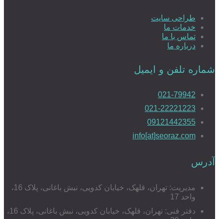
طراحی سایت
خدمات ما
تماس با ما
درباره ما
شماره تلفن و ایمیل
021-79942
021-22221223
09121442355
info[at]seoraz.com
آدرس
مدیریت: تهران، قلهک، خیابان کدویی، نبش باغانی، پلاک 16،
واحد 17
دفتر فنی: تهران، قلهک، خیابان کدویی، نبش باغانی، پلاک 16،