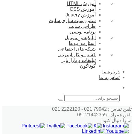
آموزش HTML
آموزش CSS
آموزش Jquery
سئو و بهینه سازی سایت
طراحی سایت
برنامه نویسی
اپلیکیشن موبایل
استارت آپ ها
شبکه های اجتماعی
کسب و کار اینترنتی
تبلیغات و بازاریابی
گوناگون
درباره ما
تماس با ما
جستجو
تلفن تماس : 79942 021 - 2222120 021
تلفن همراه : 09121442355
ما را دنبال کنید: