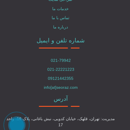
خدمات ما
تماس با ما
درباره ما
شماره تلفن و ایمیل
021-79942
021-22221223
09121442355
info[at]seoraz.com
آدرس
مدیریت: تهران، قلهک، خیابان کدویی، نبش باغانی، پلاک 16، واحد
17