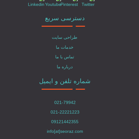
دسترسی سریع
طراحی سایت
خدمات ما
تماس با ما
درباره ما
شماره تلفن و ایمیل
021-79942
021-22221223
09121442355
info[at]seoraz.com