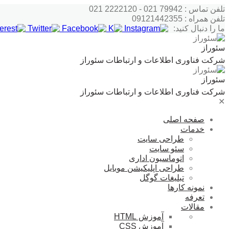
پرش
تلفن تماس : 79942 021 - 2222120 021
به
تلفن همراه : 09121442355
محتوا
ما را دنبال کنید:
سئوراز
شرکت فناوری اطلاعات و ارتباطات سئوراز
سئوراز
شرکت فناوری اطلاعات و ارتباطات سئوراز
✕
صفحه اصلی
خدمات
طراحی سایت
سئو سایت
اتوماسیون اداری
طراحی اپلیکیشن موبایل
تبلیغات گوگل
نمونه کارها
تعرفه
مقالات
آموزش HTML
آموزش CSS