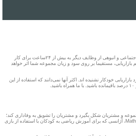
تیم بازاریابی شما هر چقدر هم که خبره باشند، باز هم انسانند. آنها برای مدیریت کمپین های بازاریابی، ارتباط با مشتریان، کنترل شبکه های اجتماعی و انبوهی از وظایف دیگر به بیش از ۲۴ساعت برای کار
بازاریابی، مستقیما بر روی سود و زیان مجموعه شما اثر خواهد
یط خوش بینانه، ۹۰درصد جامعه تاجران مدرن، چیزی در مورد بازاریابی خودکار نشنیده اند. اکثر آنها نمی‌دانند که استفاده از این
موعه و مشتریان شکل بگیرد و مشتریان را تشویق به وفاداری کند؛
هرچند که با گسترش حلقه مشتریان، شخصی سازی ارتباطات برای هر فرد، پله به پله سخت تر خواهد شد. نمونه این قضیه در آکادمی Math Plus، آژانسی که برای آموزش ریاضی به کودکان با استفاده از بازی