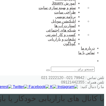
آموزش Jquery
سئو و بهینه سازی سایت
طراحی سایت
برنامه نویسی
اپلیکیشن موبایل
استارت آپ ها
شبکه های اجتماعی
کسب و کار اینترنتی
تبلیغات و بازاریابی
گوناگون
درباره ما
تماس با ما
جستجو
تلفن تماس : 79942 021 - 2222120 021
تلفن همراه : 09121442355
ما را دنبال کنید:
با کانال های بازاریابی خودکار یا ب