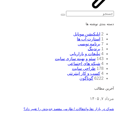
جستجو
دسته بندی نوشته ها
2
اپلیکیشن موبایل
1
استارت آپ ها
7
برنامه نویسی
1
برندینگ
4
تبلیغات و بازاریابی
143
سئو و بهینه سازی سایت
4
شبکه های اجتماعی
178
طراحی سایت
4
کسب و کار اینترنتی
6222
گوناگون
آخرین مطالب
مرداد ۷, ۱۴۰۵
شوک در بازار نقل‌وانتقالات / طارمی مقصد جدیدش را تغییر داد؟