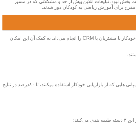
حاصل رضایت بخش نبود. تبلیغات آنلاین بیش از حد و مشکلاتی که در مسیر
یط مفرح برای آموزش ریاضی به کودکان دور شدند.
در نهایت Shah با یک پلتفرم بازاریابی خودکار به نام Infusionsoft آشنا شدند که به گفته خود مجموعه، به بهینه ترین روش ممکن کار ارتباط خودکار با مشتریان یا CRM را انجام می‌داد. به کمک آن این امکان
تند.
برای آکادمی Math Plus، بازاریابی خودکار منتج به افزایش سود مجموعه در کارآمدی و فروش شد. در واقع بر اساس آمار VentureBeat، کمپانی هایی که از بازاریابی خودکار استفاده میکنند، تا ۸۰درصد در نتایج