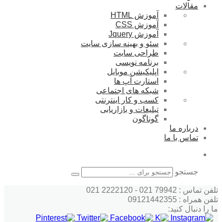
مقالات
آموزش HTML
آموزش CSS
آموزش Jquery
سئو و بهینه سازی سایت
طراحی سایت
برنامه نویسی
اپلیکیشن موبایل
استارت آپ ها
شبکه های اجتماعی
کسب و کار اینترنتی
تبلیغات و بازاریابی
گوناگون
درباره ما
تماس با ما
جستجو
تلفن تماس : 79942 021 - 2222120 021
تلفن همراه : 09121442355
ما را دنبال کنید: