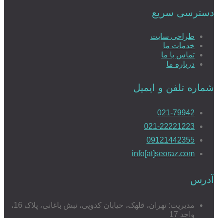
دسترسی سریع
طراحی سایت
خدمات ما
تماس با ما
درباره ما
شماره تلفن و ایمیل
021-79942
021-22221223
09121442355
info[at]seoraz.com
آدرس
مدیریت: تهران، قلهک، خیابان کدویی، نبش باغانی، پلاک 16،
واحد 17