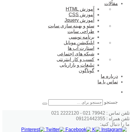
مقالات
آموزش HTML
آموزش CSS
آموزش Jquery
سئو و بهینه سازی سایت
طراحی سایت
برنامه نویسی
اپلیکیشن موبایل
استارت آپ ها
شبکه های اجتماعی
کسب و کار اینترنتی
تبلیغات و بازاریابی
گوناگون
درباره ما
تماس با ما
جستجو
تلفن تماس : 79942 021 - 2222120 021
تلفن همراه : 09121442355
ما را دنبال کنید: