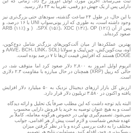
ثبت می‌رساند. آخرین مورد، اوایل امروز رخ داد، زمانی که این
دارایی پس از یک جهش دو رقمی، تقریباً به ۴۳ دلار رسید.
با این حال، در طول ۲۴ ساعت گذشته، سودهای حتی بزرگ‌تری نیز
وجود داشته است، به طوری که ارز یونی‌سواپ UNI با ۱۶ درصد، و
پس از آن SPX (۱۵٪)، XDC (۱۳٪)، OP (۱۲٪)، ( و ARB (۱۱٪)
صعود کرده‌اند.
بهترین عملکردها از میان آلت‌کوین‌های بزرگ‌تر شامل دوج‌کوین،
آوه، بیت‌کوین‌کش، چین‌لینک و سولانا (AAVE، BCH، LINK، SOL و
DOGE) هستند که افزایش قیمت آن‌ها تا ۷ درصد بوده است.
اتریوم اوایل امروز به ۲,۸۰۰ دلار صعود کرد اما متوقف شد، در
حالی که ریپل (XRP) همچنان در حال مبارزه با مقاومت ۲.۳ دلاری
است.
ارزش کل بازار ارزهای دیجیتال نزدیک به ۵۰ میلیارد دلار افزایش
یافته و اکنون در ۳.۵۸۰ تریلیون دلار قرار دارد.
البته باید توجه داشت که این مطلب صرفاً یک تحلیل و ارائه دیدگاه
است و به هیچ عنوان توصیه به خرید یا فروش دارایی محسوب
نمی‌شود. تصمیم‌گیری نهایی در خصوص هرگونه معامله، کاملاً بر
عهده شخص شماست و لازم است پیش از هر اقدامی، جوانب
مختلف را به دقت بررسی کرده و با در نظر گرفتن میزان
ریسک‌پذیری خود، اقدام کنید. مسئولیت نتایج هر تصمیم