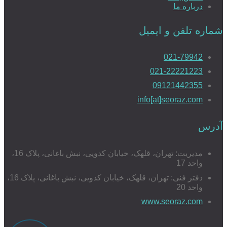
درباره ما
شماره تلفن و ایمیل
021-79942
021-22221223
09121442355
info[at]seoraz.com
آدرس
مدیریت: تهران، قلهک، خیابان کدویی، نبش باغانی، پلاک 16،
واحد 17
دفتر فنی: تهران، قلهک، خیابان کدویی، نبش باغانی، پلاک 16،
واحد 20
www.seoraz.com